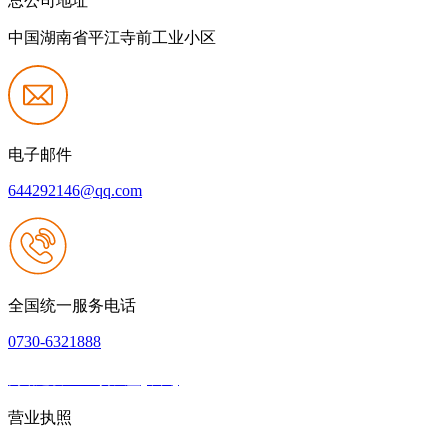
总公司地址
中国湖南省平江寺前工业小区
电子邮件
644292146@qq.com
全国统一服务电话
0730-6321888
网站建设：918搏天堂(中国)
|
网站地图
本网站支持IPV6
营业执照