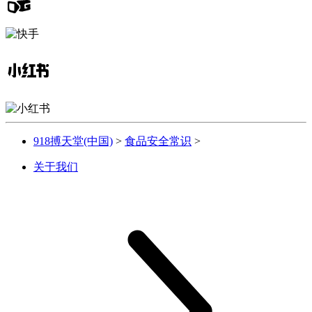
918搏天堂(中国)
>
食品安全常识
>
关于我们