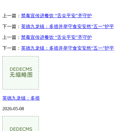
上一篇：
禁毒宣传进餐饮 “舌尖平安”齐守护
下一篇：
英德九龙镇：多措并举守食安安然“五一”护平
上一篇：
禁毒宣传进餐饮 “舌尖平安”齐守护
下一篇：
英德九龙镇：多措并举守食安安然“五一”护平
英德九龙镇：多措
2026-05-08