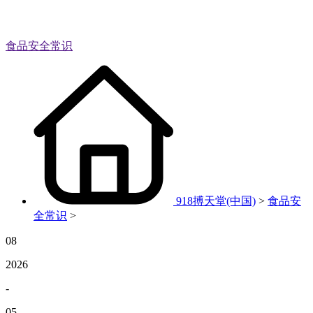
食品安全常识
918搏天堂(中国)
>
食品安
全常识
>
08
2026
-
05