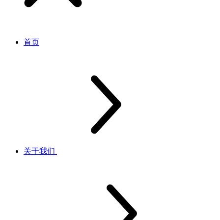
首页
关于我们