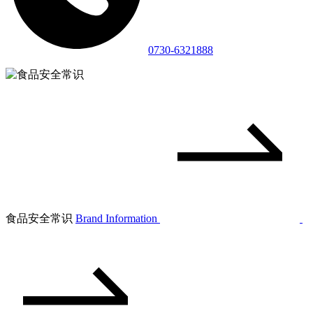
0730-6321888
食品安全常识
Brand Information