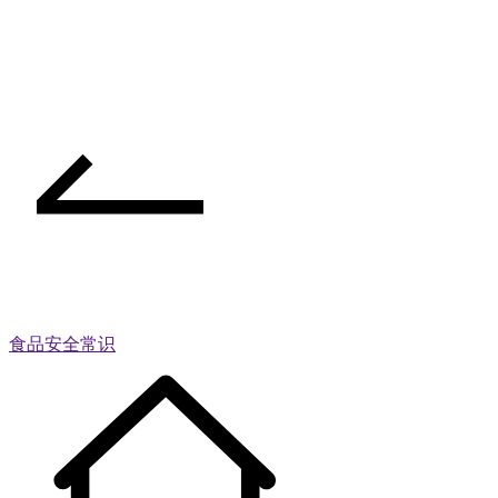
食品安全常识