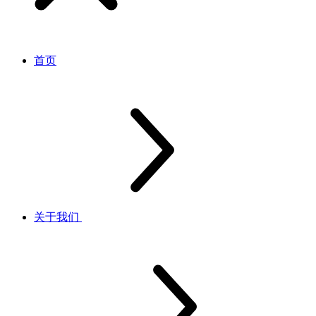
首页
关于我们