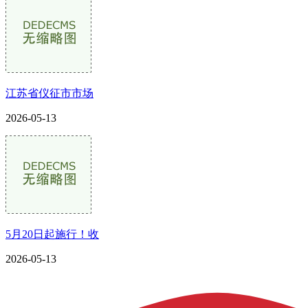
江苏省仪征市市场
2026-05-13
5月20日起施行！收
2026-05-13