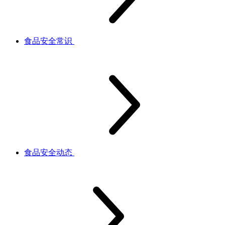
食品安全常识
食品安全动态