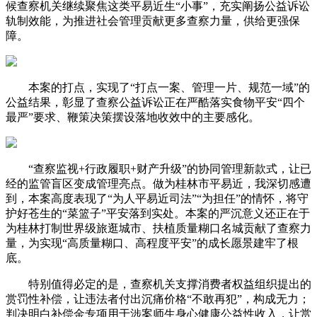
候查察机关继续聚焦这类平易近生“小事”，充实阐扬公益诉讼
轨制效能，为推进社会管理贡献更多查察力量，供给更强保
障。
本案的打点，实现了“打点一案、管理一片、规范一域”的
公益结果，彰显了查察公益诉讼正在严酷落实食物平安“四个
最严”要求、鞭策决策摆设落地收效中的主要感化。
“查察监视+行政履职+财产升级”的协同管理新款式，让已
经的监管盲区变成管理亮点。做为桂林市平易近，我深切感遭
到，本案高度表现了“为人平易近司法”“为担任”的情怀，将守
护好苍生的“菜篮子”平安落到实处。本案的严沉意义还正在于
为桂林打制世界级旅逛城市、扶植质量糊口名城贡献了查察力
量，为实现“高质量糊口、高程度平安”的成长愿景建牢了根
底。
特别值得必定的是，查察机关支撑消费者权益组织提出的
赏罚性补偿，让违法者付出沉痛价格“不敢再犯”，构成无力；
判决明白补偿金专项用于涉案师生身心健康公益性收入，让赏