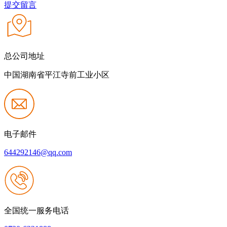
提交留言
总公司地址
中国湖南省平江寺前工业小区
电子邮件
644292146@qq.com
全国统一服务电话