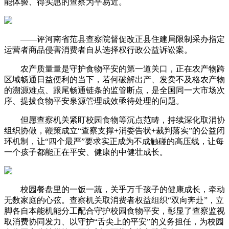
能体验、得实惠的查察为平易近。
——评河南省范县查察院督促改正县住建局限制采办指定
运营者商品侵害消费者自从选择权行政公益诉讼案。
农产质量量是守护食物平安的第一道关口，正在农产物跨
区域畅通日益便利的当下，若何破解出产、发卖不及格农产物
的溯源难点、跟尾畅通链条的监管断点，是全国同一大市场次
序、提拔食物平安泉源管理成效亟待处理的问题。
但愿查察机关紧盯校园食物等沉点范畴，持续深化取消协
组织协做，鞭策成立“查察支撑+消委告状+裁判落实”的公益闭
环机制，让“四个最严”要求实正成为不成触碰的高压线，让每
一个孩子都能正在平安、健康的中健壮成长。
校园餐盘里的一饭一蔬，关乎万千孩子的健康成长，牵动
无数家庭的心弦。查察机关取消费者权益组织“双向奔赴”，立
脚各自本能机能分工配合守护校园食物平安，彰显了查察监视
取消费协同发力、以守护“舌尖上的平安”的义务担任，为校园