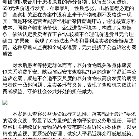
却被包拆成合用于患者康复的养分食物，以每盒18元进价、
650元售价进行发卖，牟取暴利，性质恶劣。出格值得必定的
是，查察机关正在办案中没有止步于产物检测不及格这一现
实，而是环绕运营者能否“明知”深切查询拜访，通过核查原料
成本、同类产物市场价钱、企业进货环境等，构成了完整链
条，依法认定发卖者存正在“以较着不合理低价进货且无合理
缘由”的景象，实现了对违法出产者和暴利发卖者的全链条逃
责。这种穿透式监视和全链条逃责，无力提拔了公益诉讼办案
质效。
对术后患者等特定群体而言，养分食物既关系身体康复，
也关系消费平安。陕西省西安市查察院打点的这起平易近事公
益诉讼案，聚焦不合适平安尺度的养分食物被高价发卖给病院
患者这一凸起问题，发卖各环节义务，表现了查察机关依法消
费者权益、守护社会公共好处的担任做为。
本案是以查察公益诉讼践行习思惟、落实“四个最严”要求
的活泼实践，彰显了以力量护航食物平安的义务取担任。等候
查察机关持续优化食物药品平安范畴公益诉讼办案体例，以更
精准的监视、更系统的管理，做实人平易近群众可感触感染、