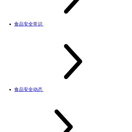
食品安全常识
食品安全动态