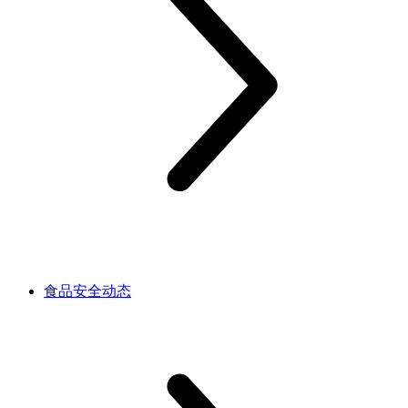
食品安全动态