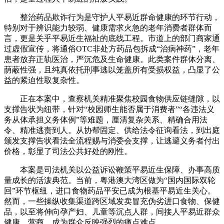
整治药品欺诈行为是守护人平易近群命健康的环节行动，
特别对于辨识能力较弱、健康需求火急的老年消费者群体而
言，更是关乎平易近生福祉的底线工程。市道上的部门商家通
过虚假宣传，将通俗OTC非处方药品包拆成“治病神药”，老年
患者放弃正轨医治，严沉危及生命健康。此类案件群体分离、
荫蔽性强，且纯真依托刑事逃以笼盖所有受损权益，凸显了公
益的紧迫性取复杂性。
正在本案中，查察机关精准聚焦校园食物供应链缝隙，以
支撑告状为纽带，针对“校园师生能否属于消费者”“各违法义
务从体承担义务体例”等难题，厘清复杂关系、精确合用法
令、精准逃责到人。从协帮固定、供给法令征询看法，到出庭
颁发支撑告状看法全流程赐与消委会支撑，让逃避义务者付出
价格，彰显了司法公共好处的刚性。
本案是司法机关以公益诉讼鞭策平易近生保障、办事高质
量成长的活泼典范。当前，粤港澳大湾区做为“国内国际双轮
回”环节枢纽，进口食物药品平安已成为根基平易近生关心。
然而，一些操纵收集渠道跨区域发卖冒充伪劣进口食物、保健
品，以至将伸向孕产妇、儿童等沉点人群，间接人平易近群众
健康，营商，成为群众反映强烈的痛点难点。