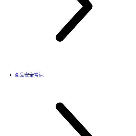
食品安全常识