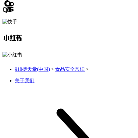
918搏天堂(中国)
>
食品安全常识
>
关于我们