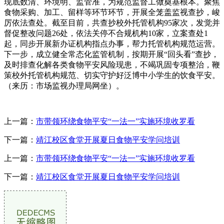
现底数清、环境明、监管准，为规范监督工做奠基根本。聚焦
食物采购、加工、留样等环节环节，开展全笼盖监视查抄，峻
厉依法查处。截至目前，共查抄校外托管机构95家次，发觉并
督促整改问题26处，依法关停不合规机构10家，立案查处1
起，同步开展新办证机构指点办事，帮力托管机构规范运营。
下一步，成立健全常态化监管机制，按期开展“回头看”查抄，
及时排查化解各类食物平安风险现患，不竭巩固专项整治，鞭
策校外托管机构规范、切实守护好泛博中小学生的饮食平安。
（来历：市场监视办理局网坐）。
上一篇：
市带领环绕食物平安“一法一”实施环境收罗看
下一篇：
靖江校区食堂开展夏日食物平安学问培训
上一篇：
市带领环绕食物平安“一法一”实施环境收罗看
下一篇：
靖江校区食堂开展夏日食物平安学问培训