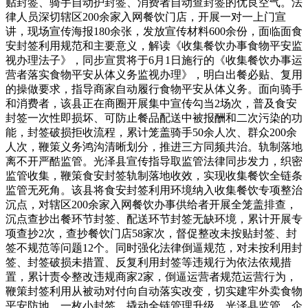
贴封签、骑手自动护封签、消费者自动查封签的优良空气。法
律人员深切辖区200余家入网餐饮门店，开展一对一上门宣
讲，现场宣传海报180余张，发放宣传材料600余份，面临面食
安封签利用规范和主要意义，解读《收集餐饮办事食物平安监
视办理法子》，同步宣贯将于6月1日施行的《收集餐饮办事运
营者落实食物平安从体义务监视办理》，明白出餐必贴、复用
的操做要求，指导商家自动履行食物平安从体义务。面向骑手
和消费者，该县正在商圈开展集中宣传勾当2场次，普及食安
封签一次性即损坏、可防止餐品配送中被报酬和二次污染的功
能，封签破损拒收流程，累计笼盖骑手50余人次、群众200余
人次，鞭策义务鸿沟清晰划分，推进三方同频共治。轨制落地
离不开严酷监管。光泽县宣传指导取监管法律同步发力，织密
监管收集，鞭策食安封签轨制落地收效，实现收集餐饮全链条
监管无死角。该县将食安封签利用环境纳入收集餐饮专项整治
沉点，对辖区200余家入网餐饮办事供给者开展全笼盖排查，
沉点查抄出餐环节封签、配送环节封签无缺环境，累计开展专
项查抄2次，查抄餐饮门店58家次，督促整改未按贴封签、封
签不规范等问题12个。同时强化法律倒逼规范，对未按利用封
签、封签破损未措置、反复利用封签等违规行为依法依规措
置，累计责令整改违规商家2家，倒逼运营者规范运营行为，
鞭策封签利用从被动对付向自动落实改变，切实建牢外卖食物
平安防地。一枚小封签，撬动全链管理升级。光泽县监管、企