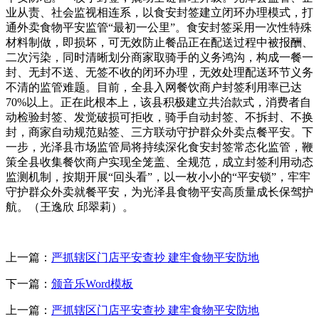
业从责、社会监视相连系，以食安封签建立闭环办理模式，打
通外卖食物平安监管“最初一公里”。食安封签采用一次性特殊
材料制做，即损坏，可无效防止餐品正在配送过程中被报酬、
二次污染，同时清晰划分商家取骑手的义务鸿沟，构成一餐一
封、无封不送、无签不收的闭环办理，无效处理配送环节义务
不清的监管难题。目前，全县入网餐饮商户封签利用率已达
70%以上。正在此根本上，该县积极建立共治款式，消费者自
动检验封签、发觉破损可拒收，骑手自动封签、不拆封、不换
封，商家自动规范贴签、三方联动守护群众外卖点餐平安。下
一步，光泽县市场监管局将持续深化食安封签常态化监管，鞭
策全县收集餐饮商户实现全笼盖、全规范，成立封签利用动态
监测机制，按期开展“回头看”，以一枚小小的“平安锁”，牢牢
守护群众外卖就餐平安，为光泽县食物平安高质量成长保驾护
航。（王逸欣 邱翠莉）。
上一篇：
严抓辖区门店平安查抄 建牢食物平安防地
下一篇：
颁音乐Word模板
上一篇：
严抓辖区门店平安查抄 建牢食物平安防地