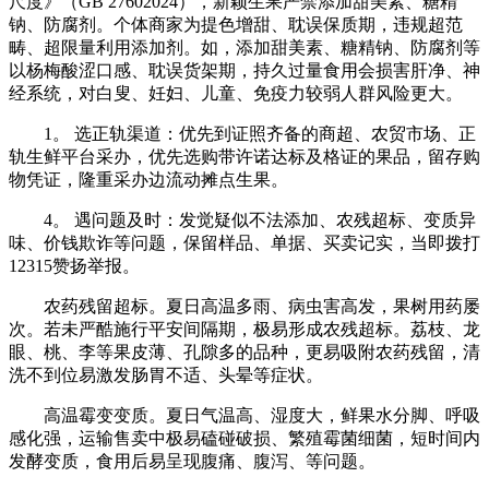
尺度》（GB 27602024），新颖生果严禁添加甜美素、糖精
钠、防腐剂。个体商家为提色增甜、耽误保质期，违规超范
畴、超限量利用添加剂。如，添加甜美素、糖精钠、防腐剂等
以杨梅酸涩口感、耽误货架期，持久过量食用会损害肝净、神
经系统，对白叟、妊妇、儿童、免疫力较弱人群风险更大。
1。 选正轨渠道：优先到证照齐备的商超、农贸市场、正
轨生鲜平台采办，优先选购带许诺达标及格证的果品，留存购
物凭证，隆重采办边流动摊点生果。
4。 遇问题及时：发觉疑似不法添加、农残超标、变质异
味、价钱欺诈等问题，保留样品、单据、买卖记实，当即拨打
12315赞扬举报。
农药残留超标。夏日高温多雨、病虫害高发，果树用药屡
次。若未严酷施行平安间隔期，极易形成农残超标。荔枝、龙
眼、桃、李等果皮薄、孔隙多的品种，更易吸附农药残留，清
洗不到位易激发肠胃不适、头晕等症状。
高温霉变变质。夏日气温高、湿度大，鲜果水分脚、呼吸
感化强，运输售卖中极易磕碰破损、繁殖霉菌细菌，短时间内
发酵变质，食用后易呈现腹痛、腹泻、等问题。