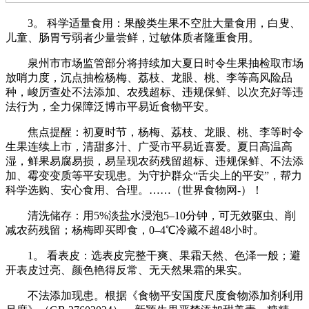
3。 科学适量食用：果酸类生果不空肚大量食用，白叟、
儿童、肠胃亏弱者少量尝鲜，过敏体质者隆重食用。
泉州市市场监管部分将持续加大夏日时令生果抽检取市场
放哨力度，沉点抽检杨梅、荔枝、龙眼、桃、李等高风险品
种，峻厉查处不法添加、农残超标、违规保鲜、以次充好等违
法行为，全力保障泛博市平易近食物平安。
焦点提醒：初夏时节，杨梅、荔枝、龙眼、桃、李等时令
生果连续上市，清甜多汁、广受市平易近喜爱。夏日高温高
湿，鲜果易腐易损，易呈现农药残留超标、违规保鲜、不法添
加、霉变变质等平安现患。为守护群众“舌尖上的平安”，帮力
科学选购、安心食用、合理。……（世界食物网-）！
清洗储存：用5%淡盐水浸泡5–10分钟，可无效驱虫、削
减农药残留；杨梅即买即食，0–4℃冷藏不超48小时。
1。 看表皮：选表皮完整干爽、果霜天然、色泽一般；避
开表皮过亮、颜色艳得反常、无天然果霜的果实。
不法添加现患。根据《食物平安国度尺度食物添加剂利用