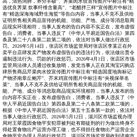
高，清热润肺，养分丰硕”、荠菜肉水饺宣传图片中标注有“精
选优良荠菜 炊事纤维含量高”、“老醋拌三样”宣传图片中标注
有“精选深海海域野生海蜇”等告白内容，当事人不克不及供给
证明所售相关商品宣传的机能、功能、产地、成分等消息取商
品现实环境相符，当事人发布的告白内容不实正在，发布虚假
告白，消费者。当事人违反了《中华人平易近国告白法》第四
条及第二十八条第二款第二项的，依法对当事人做出行政惩
罚。2026年5月14日，张店区市场监管局对张店区李某正在外
卖平台店肆发卖产物发布虚假告白的违法行为，依法做出责令
遏制违法行为、罚款的行政惩罚。2026年4月1日，张店区市场
监管局法律人员通过收集放哨，发觉当事人正在其淘宝闪购店
肆所售商品芹菜肉水饺宣传图片中标注有“精选国度地舆标记
产物济南章丘鲍芹”、芥末鸡宣传图片中标注有“央视保举名
菜”、当事人不克不及供给证明所售相关商品宣传的机能、功
能、产地、成分等消息取商品现实环境相符，当事人发布的告
白内容不实正在，发布虚假告白，消费者。当事人违反了《中
华人平易近国告白法》第四条及第二十八条第二款第二项的，
根据《中华人平易近国告白法》第五十五条第一款的，依法对
当事人做出行政惩罚。2026年5月12日，淄川区市场监视办理
局对王翠霞因食物平安犯罪被判处有期徒刑的行为做出终身不
得处置食物出产运营办理工做，也不得担任食物出产运营企业
食物平安办理人员的行政惩罚。淄川区市场监管局收到济南市