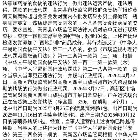
法添加药品的食物的违法行为，做出违法运营产物、违法所
得、罚款的行政惩罚。高青县市场监管局接群众赞扬举报称黄
河天鹅商城超越美容美发对面内衣批发店采办男士保健药，瓶
身满是英文，该店肆是售卖内衣的，不具备售卖食物药品的资
历，要求查处。高青县市场监管局法律人员对该单元进行现场
查抄，查获十鞭鹿茸肾宝等6种产物，数量104盒。上述产物经
检测发觉添加了“西地那非”药品成分。其行为违反了《中华人
平易近国食物平安法》第三十八条的。参照《市场监视办理行
政惩罚裁量权合用法则》第十二条第一款第（三）项，根据
《中华人平易近国食物平安法》第一百二十第一款第（六）
项、《中华人平易近国行政惩罚法》第二十八条第一款的，责
令当事人当即更正违法行为，并赐与行政惩罚。2026年4月22
日，高新区市场监管局对高新区四宝山成强超市运营跨越保质
期的烤肠的行为做出行政惩罚。2026年3月27日，高新区市场
监管局对高新区四宝山成强超市开展日常查抄，正在运营场合
正在售货架上发觉烤肠（净含量：330g，保质期：4个月），
此中出产日期为2025年8月25日的喷鼻辣烤肠1包、出产日期为
2025年11月16日的蒜喷鼻烤肠4包、出产日期为2025年10月12
日的蒜喷鼻烤肠1包。经查，当事人运营的上述食物已跨越保
质期，当事人的上述行为违反了《中华人平易近国食物平安
法》第三十四条第十项的，高新区市场监管局根据《中华人平