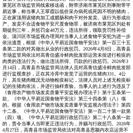
莱芜区市场监管局线索移送函，附带济南市莱芜区刑事附带平
易近事，称当事人王翠霞以低价采办病死或死因不明的猪肉，
正在家顶用该猪肉加工成腊肠和肉干对外发卖。该行为形成出
产、发卖不合适食物平安尺度食物罪，被济南市莱芜区判处有
期徒刑三年，并惩罚金48万元，违法所得，领取赏罚性补偿
金。淄川区市场监视办理局对当事人上述食物平安犯为进一步
依法逃责，根据《中华人平易近国食物平安法》第一百三十五
条第二款的对其做出从业的行政惩罚。2026年4月8日，高青县
市场监管局依法对高青信盛冷鲜肉批发部运营未按进行检疫的
肉类的违法行为，做出违法所得、罚款的行政惩罚。2026年3
月14日，高青县市场监管局法律人员对高青信盛冷鲜肉批发部
进行监视查抄，正在其冷库中发觉了运营的生猪肉331。4公
斤，其生猪肉概况无动物检疫标记，法律人员对上述无检疫标
记的生猪肉依法，并进行抽样查验。当事人的上述行为违反了
《食用农产物市场发卖质量平安监视办理法子》第十五条第一
款、《中华人平易近国食物平安法》第三十四条第（八）项
的。根据《食用农产物市场发卖质量平安监视办理法子》第四
十二条、《中华人平易近国食物平安法》第一百二十第一款第
（四）项、《中华人平易近国行政惩罚法》第二十八条第一款
的，责令当事人当即更正违法行为，并赐与行政惩罚。2026年
4月27日，高青县市场监管局依法对高青县恩颖内衣店运营不