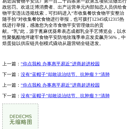
易近国食物平安法》第一百二十四条第一款第五项依法做出行
政惩罚。欢送泛博消费者、出产运营单元内部知恋人员供给食
物平安违法违规线索，可扫码进入“市收集餐饮食物平安整治
随手拍”对收集餐饮食物进行举报，也可拨打12345或12315热
线进行举报，感激您为全市食物平安管理做出的贡
献。“乳”此，源于蓖麻优葵希表态成都乳业手艺博览会，以水
性聚氨酯地坪建牢食物平安防地玫瑰季单店发卖飙升56%，中
焙蛋挞以供应链共创模式撬动从题营销全链迸发。
上一篇：
“你点我检 办事惠平易近”进商超进校园
下一篇：
没有“蓝帽子”却敢说治结节、抗肿瘤？“清肺
上一篇：
“你点我检 办事惠平易近”进商超进校园
下一篇：
没有“蓝帽子”却敢说治结节、抗肿瘤？“清肺