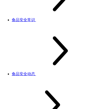
食品安全常识
食品安全动态