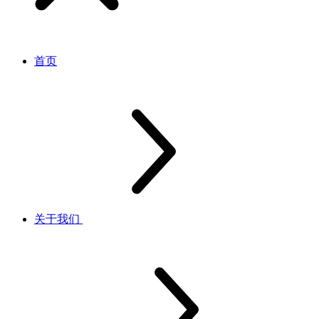
首页
关于我们