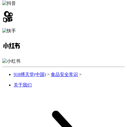
918搏天堂(中国)
>
食品安全常识
>
关于我们