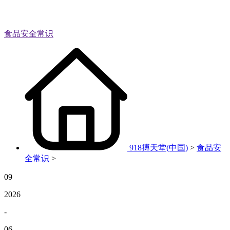
食品安全常识
918搏天堂(中国)
>
食品安
全常识
>
09
2026
-
06