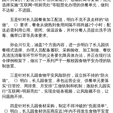
选择实施“互联网+明厨亮灶”等聪慧化办理的供餐单元，做到
不达标，不进园。
五是针对长儿园餐食加工配送，明白不克不及走样的“动
做”。《》要求，餐食从烧熟到食用间隔不得跨越2个小时；配
送必需利用公用、密闭、保温设备，并对分餐人员提出洗手消
毒、佩带口罩等具体要求。
孙会川引见，涵盖7个方面内容，进一步明白了长儿园供
餐模式选择、办理人员配备履职、采购验收、加工制做、餐饮
具清洗消毒等环节环节的义务要乞降具体办法，并正在现行法
令律例框架下，做出了一系列严于一般校园食物平安办理的轨
制放置。
三是针对长儿园食物平安风险防控，设立拆不掉的“防火
墙”。《》明白，长儿园食堂、承包运营企业、供餐单元要落
实“日管控、周排查、月安排”工做轨制和机制；激励长儿园实
行“互联网+明厨亮灶”，实现全链条视频，让风险藏不住，让
问题跑不掉。
四是针对长儿园食材采购，制定不得冲破的“负面清单”。
《》明白，长儿园食材供应商应近3年内不得发生食物平安变