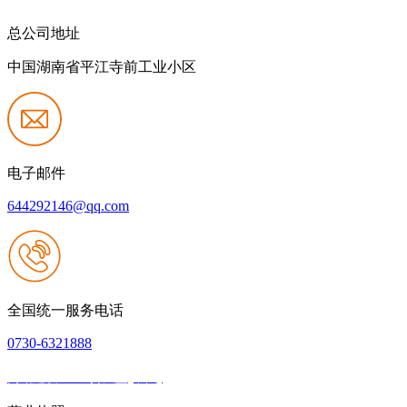
总公司地址
中国湖南省平江寺前工业小区
电子邮件
644292146@qq.com
全国统一服务电话
0730-6321888
网站建设：918搏天堂(中国)
|
网站地图
本网站支持IPV6