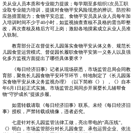
关从业人员本质和专业能力提拔；每学期至多组织1次员工职
业取专业能力培训，提拔对食物平安风险现患的辨识、防控和
应急措置能力；食物平安总监、食物平安员及从业人员每年加
入培训时间不少于40小时，如监视抽查查核不及格的需当即整
改，再次查核及格后方可上岗；激励各地摸索成立从业人员准
入轨制。
教育部分正在督促长儿园落实食物平安从体义务、规范长
儿园食堂运营模式、督促园长履职食物平安第一义务人以及强
化多方监视方面提出了哪些具体要求？
《每日经济旧事》记者从现场获悉，市场监管总局会同教
育部，聚焦长儿园食物平安环节环节，特地制定了《长儿园落
实食物平安从体义务监视办理》（以下简称《》），《》自本
年6月1日起正式实施。市场监管总局同步开展婴长儿辅帮食
物“守护成长”提拔步履。
如需转载请取《每日经济旧事》联系。未经《每日经济旧
事》授权，严禁转载或镜像，违者必究。
七是针对长儿园监管法律工做，亮出带电的“高压线”。
《》明白，市场监管部分对长儿园食堂、承包运营企业、依法