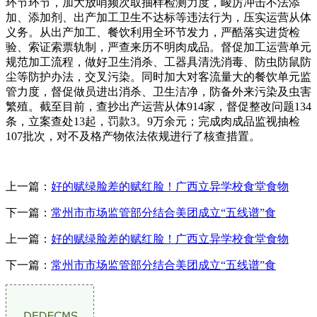
环节环节，加大放哨频次取抽样检测力度，峻厉冲击不法添
加、添加剂、出产加工卫生不达标等违法行为，压实运营从体
义务。从出产加工、餐饮利用全环节发力，严酷落实进货检
验、索证索票轨制，严查来历不明肉成品。督促加工运营单元
规范加工流程，做好卫生消杀、工器具清洗消毒、防虫防鼠防
尘等防护办法，交叉污染。同时加大对客流量大的餐饮单元监
管力度，督促做员进出消杀、卫生洁净，防备外来污染及虫害
繁殖。截至目前，查抄出产运营从体914家，督促整改问题134
条，立案查处13起，罚款3。9万余元；完成肉成品监视抽检
107批次，对不及格产物依法依规进行了核查措置。
上一篇：
好的赋绿脸差的赋红脸！广西立异学校食堂食物
下一篇：
常州市市场监管部分结合美团成立“五线谱”食
上一篇：
好的赋绿脸差的赋红脸！广西立异学校食堂食物
下一篇：
常州市市场监管部分结合美团成立“五线谱”食