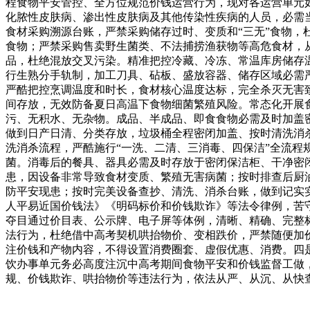
程食物平安管控、全方位规范价钱运营行为，现对各运营单元
化脓性皮肤病、渗出性皮肤病及其他传染性疾病的人员，必需
食材采购溯源台账，严禁采购储存过时、变质和“三无”食物
食物；严禁采购售卖野生菌类、不法捕捞渔获物等高危食材，
品，杜绝混放交叉污染。精准把控冷藏、冷冻、常温库房储存
行生熟分手轨制，加工刀具、砧板、盛放容器、储存区域必需
严酷把控烹调温度和时长，食材核心温度达标，完全杀灭无害
间存放，无效防备夏日高温下食物细菌繁殖风险。常态化开展
污、无积水、无杂物。成品、半成品、即食食物必需及时加盖
做到日产日清、分类存放，垃圾桶全程密闭加盖、按时清洗消
洗消杀流程，严酷施行“一洗、二清、三消毒、四保洁”全流
菌。消毒后的餐具、器具必需及时存放于密闭保洁柜、干净密
患，因设备非常导致食材变质、繁殖无害病菌；按时排查后厨
防平安现患；按时完美设备查抄、清洗、消杀台账，做到记实
人平易近国价钱法》《明码标价和价钱欺诈》等法令律例，苦
夺目通过价目表、公示牌、电子屏等体例，清晰、精确、完整
法行为，杜绝借中高考契机哄抬物价、变相跌价，严禁随便加
注价钱和产物内容，不得设置消费圈套、虚假优惠、消费。四
饮办事单元务必高度注沉中高考期间食物平安和价钱监督工做
规、价钱欺诈、哄抬物价等违法行为，依法从严、从沉、从快