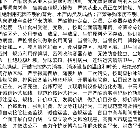
如下：严酷落实从业人员健康办理轨制，无无效健康证明的人员
当即调离岗亭，售卖全程规范操做，严禁从业人员正在岗抽烟、
，杜绝利用死因不明的畜禽、水产肉类及成品；严禁采购来历不明
从泉源建牢食物平安防地。严酷施行定点、定温、定容器存放办
温湿度，防止食材受潮、变质、。按期全面清理库房、冷藏冷冻
严酷区分、公用专放，成品、半成品、生鲜原料分区存放、标识
致病菌。严控餐食制做取食用间隔，当餐制做、当餐食用，鲜榨
食物加工区、餐具清洗消毒区、食材储存区、就餐区域、卫生间
密封，规范利用保鲜膜、密闭收纳容器存放，无效防备蚊虫、尘
杀，杜绝垃圾堆积、异味繁殖、招引病虫，连结运营清洁卫生。
程规范操做。严酷把控热力消毒、消杀设备的温度和时长，杜绝形
闭存放区域，严禁裸露摆放、随便堆放，二次污染。按期查抄冰
油烟管道、排风设备油污堆积环境，开展油烟管道、后厨设备深
实正在、内容完整、台账可溯，实现后厨设备规范化办理。中高
守诚信运营底线，规范价钱运营行为。一是严酷落实明码标价轨
标注品名、规格、计价单元、发卖价钱，做到价目齐备、标价清
价、价钱欺诈、强制消费、发卖等违规行为。三是规范套餐及特
是自动接管社会监视，诚信运营、合规运营，盲目中高考期间餐
，全面开展自查自纠，立查立改各类风险现患。高新区市场监管
查处，并依法公示，全力守护泛博考生和群众饮食平安、消费平