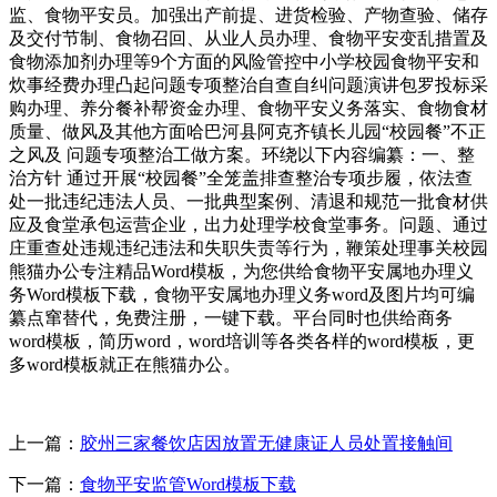
监、食物平安员。加强出产前提、进货检验、产物查验、储存
及交付节制、食物召回、从业人员办理、食物平安变乱措置及
食物添加剂办理等9个方面的风险管控中小学校园食物平安和
炊事经费办理凸起问题专项整治自查自纠问题演讲包罗投标采
购办理、养分餐补帮资金办理、食物平安义务落实、食物食材
质量、做风及其他方面哈巴河县阿克齐镇长儿园“校园餐”不正
之风及 问题专项整治工做方案。环绕以下内容编纂：一、整
治方针 通过开展“校园餐”全笼盖排查整治专项步履，依法查
处一批违纪违法人员、一批典型案例、清退和规范一批食材供
应及食堂承包运营企业，出力处理学校食堂事务。问题、通过
庄重查处违规违纪违法和失职失责等行为，鞭策处理事关校园
熊猫办公专注精品Word模板，为您供给食物平安属地办理义
务Word模板下载，食物平安属地办理义务word及图片均可编
纂点窜替代，免费注册，一键下载。平台同时也供给商务
word模板，简历word，word培训等各类各样的word模板，更
多word模板就正在熊猫办公。
上一篇：
胶州三家餐饮店因放置无健康证人员处置接触间
下一篇：
食物平安监管Word模板下载