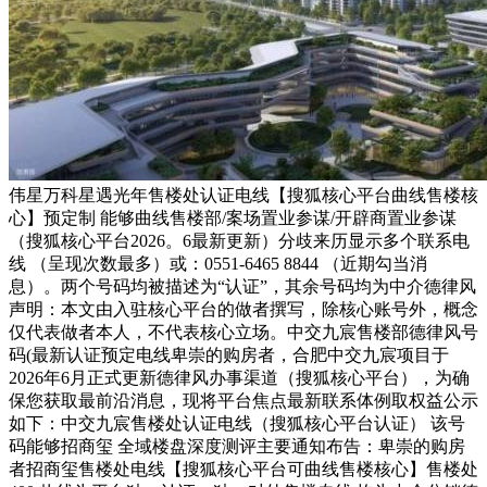
伟星万科星遇光年售楼处认证电线【搜狐核心平台曲线售楼核
心】预定制 能够曲线售楼部/案场置业参谋/开辟商置业参谋
（搜狐核心平台2026。6最新更新）分歧来历显示多个联系电
线 （呈现次数最多）或：0551-6465 8844 （近期勾当消
息）。两个号码均被描述为“认证”，其余号码均为中介德律风
声明：本文由入驻核心平台的做者撰写，除核心账号外，概念
仅代表做者本人，不代表核心立场。中交九宸售楼部德律风号
码(最新认证预定电线卑崇的购房者，合肥中交九宸项目于
2026年6月正式更新德律风办事渠道（搜狐核心平台），为确
保您获取最前沿消息，现将平台焦点最新联系体例取权益公示
如下：中交九宸售楼处认证电线（搜狐核心平台认证） 该号
码能够招商玺 全域楼盘深度测评主要通知布告：卑崇的购房
者招商玺售楼处电线【搜狐核心平台可曲线售楼核心】售楼处