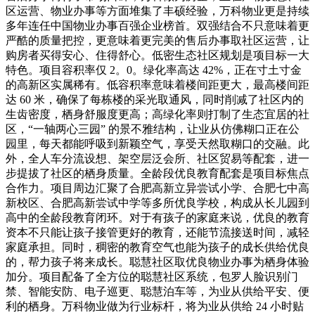
区运营、物业办事等方面堆集了丰硕经验，万科物业更是持续
多年连任中国物业办事百强企业榜首。双强结合不只意味着更
严酷的质量把控，更意味着更完美的售后办事取社区运营，让
购房者买得安心、住得舒心。低密生态社区规划是项目标一大
特色。项目容积率仅 2。0。绿化率高达 42%，正在寸土寸金
的高新区实属稀有。低容积率意味着楼间距更大，最高楼间距
达 60 米，确保了每栋楼的采光取通风，同时削减了社区内的
生齿密度，栖身舒服度更高；高绿化率则打制了生态宜居的社
区，“一轴两心三园” 的景不雅结构，让业从仿佛糊口正在公
园里，每天都能呼吸到新颖空气，享受天然取糊口的交融。此
外，全人车分流设想、架空层泛会所、社区贸易等配套，进一
步提拔了社区的栖身质量。全龄段优良教育配套是项目标焦点
合作力。项目周边汇聚了合肥高新立异尝试小学、合肥七中高
新校区、合肥高新尝试中学等多所优良学校，构成从长儿园到
高中的全龄段教育闭环。对于有孩子的家庭来说，优良的教育
资本不只能让孩子接管更好的教育，还能节流接送时间，减轻
家庭承担。同时，稠密的教育空气也能为孩子的成长供给优良
的，帮力孩子将来成长。聪慧社区取优良物业办事为栖身体验
加分。项目配备了全方位的聪慧社区系统，包罗人脸识别门
禁、智能安防、电子巡更、聪慧泊车等，为业从供给平安、便
利的栖身。万科物业做为行业标杆，将为业从供给 24 小时贴