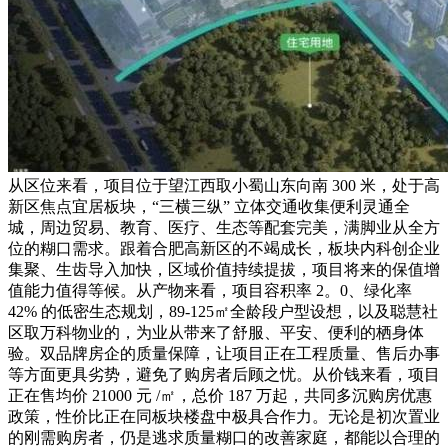
从区位来看，项目位于望江西取小蜀山东向南 300 米，处于高
新区焦点宜居板块，“三横三纵” 立体交通收集便利灵通全
城，周边贸易、教育、医疗、生态等配套完美，满脚业从全方
位的糊口需求。跟着合肥高新区的不竭成长，板块内科创企业
集聚、生齿导入加快，区域价值持续提拔，项目将来的保值增
值能力值得等候。从产物来看，项目容积率 2。0、绿化率
42% 的低密生态规划，89-125㎡全龄段户型设想，以及聪慧社
区取万科物业的，为业从带来了舒服、平安、便利的栖身体
验。双品牌房企的质量保障，让项目正在工程质量、售后办事
等方面更具劣势，避免了购房者后顾之忧。从价钱来看，项目
正在售均价 21000 元 /㎡，总价 187 万起，共同多沉购房优惠
政策，性价比正在同板块楼盘中极具合作力。无论是初次置业
的刚需购房者，仍是逃求质量糊口的改善家庭，都能以合理的