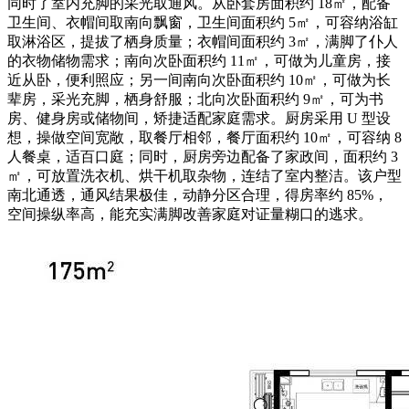
同时了室内充脚的采光取通风。从卧套房面积约 18㎡，配备
卫生间、衣帽间取南向飘窗，卫生间面积约 5㎡，可容纳浴缸
取淋浴区，提拔了栖身质量；衣帽间面积约 3㎡，满脚了仆人
的衣物储物需求；南向次卧面积约 11㎡，可做为儿童房，接
近从卧，便利照应；另一间南向次卧面积约 10㎡，可做为长
辈房，采光充脚，栖身舒服；北向次卧面积约 9㎡，可为书
房、健身房或储物间，矫捷适配家庭需求。厨房采用 U 型设
想，操做空间宽敞，取餐厅相邻，餐厅面积约 10㎡，可容纳 8
人餐桌，适百口庭；同时，厨房旁边配备了家政间，面积约 3
㎡，可放置洗衣机、烘干机取杂物，连结了室内整洁。该户型
南北通透，通风结果极佳，动静分区合理，得房率约 85%，
空间操纵率高，能充实满脚改善家庭对证量糊口的逃求。