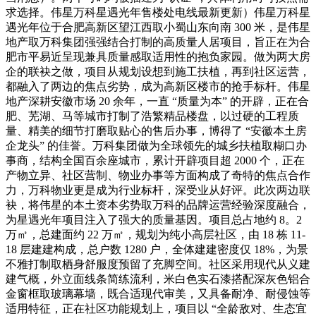
求选择。伟星万科星遇光年售楼处电线最新更新）伟星万科星
遇光年位于合肥高新区望江西取小蜀山东向南 300 米，是伟星
地产取万科集团强强结合打制的高质量人居项目，旨正在为合
肥市平易近呈现兼具质量感取适用性的抱负家园。做为两大房
企的联袂之做，项目从规划设想到施工扶植，再到社区运营，
都融入了两边的焦点劣势，成为高新区楼市的抢手标杆。伟星
地产深耕安徽市场 20 余年，一直 “质量为本” 的开辟，正在合
肥、芜湖、马等城市打制了浩繁精品楼盘，以过硬的工程质
量、精美的细节打磨取贴心的售后办事，博得了 “安徽本土房
企龙头” 的佳誉。万科集团做为全球领先的城乡扶植取糊口办
事商，结构全国百余座城市，累计开辟项目超 2000 个，正在
产物立异、社区营制、物业办事等方面构成了奇特的焦点合作
力，万科物业更是成为行业标杆，深受业从好评。此次两边联
袂，将伟星的本土资本劣势取万科的品牌运营经验深度融合，
为星遇光年项目注入了强大的质量基因。项目总占地约 8。2
万㎡，总建面约 22 万㎡，规划为纯小高层社区，由 18 栋 11-
18 层建建构成，总户数 1280 户，全体建建密度仅 18%，为景
不雅打制取栖身舒服度预留了充脚空间。社区采用现代从义建
建气概，外立面线条简练流利，米白色实石漆搭配深灰色铝合
金窗框取玻璃幕墙，既合适现代审美，又具备耐净、耐侵蚀等
适用特征，正在社区功能规划上，项目以 “全龄敌对、生态宜