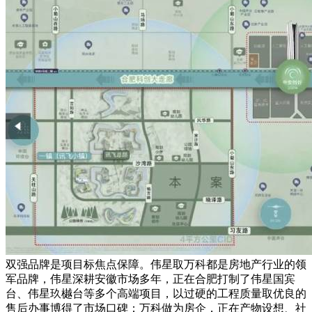
双强品牌是项目标焦点保障。伟星取万科都是房地产行业的领
军品牌，伟星深耕安徽市场多年，正在合肥打制了伟星国宾
台、伟星玖樾台等多个高端项目，以过硬的工程质量取优良的
售后办事博得了市场口碑；万科做为房企，正在产物设想、社