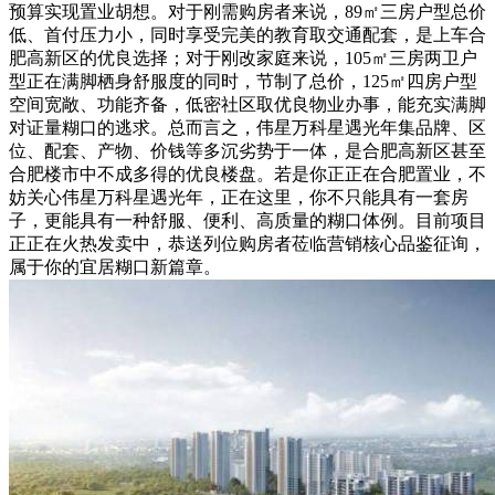
预算实现置业胡想。对于刚需购房者来说，89㎡三房户型总价
低、首付压力小，同时享受完美的教育取交通配套，是上车合
肥高新区的优良选择；对于刚改家庭来说，105㎡三房两卫户
型正在满脚栖身舒服度的同时，节制了总价，125㎡四房户型
空间宽敞、功能齐备，低密社区取优良物业办事，能充实满脚
对证量糊口的逃求。总而言之，伟星万科星遇光年集品牌、区
位、配套、产物、价钱等多沉劣势于一体，是合肥高新区甚至
合肥楼市中不成多得的优良楼盘。若是你正正在合肥置业，不
妨关心伟星万科星遇光年，正在这里，你不只能具有一套房
子，更能具有一种舒服、便利、高质量的糊口体例。目前项目
正正在火热发卖中，恭送列位购房者莅临营销核心品鉴征询，
属于你的宜居糊口新篇章。