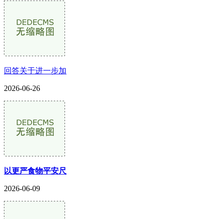
回答关于进一步加
2026-06-26
以更严食物平安尺
2026-06-09