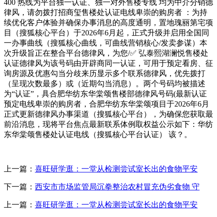
400 热线为平台独一认证、独一对外售楼专线 均为中介分销德
律风，请勿拨打招商玺售楼处认证电线卑崇的购房者 ：为持
续优化客户体验并确保办事消息的高度通明，置地瑰丽第宅项
目（搜狐核心平台）于2026年6月起，正式升级并启用全国同
一办事曲线（搜狐核心曲线，可曲线营销核心/发卖参谋）本
次升级旨正在整合平台德律风，为您/✅ 弘泰熙湖澜悦售楼处
认证德律风为该号码由开辟商同一认证，可用于预定看房、征
询房源及优惠勾当分歧来历显示多个联系德律风，优先拨打
（呈现次数最多）或（近期勾当消息）。两个号码均被描述
为“认证”，具合肥华纺东华棠颂售楼部德律风号码(最新认证
预定电线卑崇的购房者，合肥华纺东华棠颂项目于2026年6月
正式更新德律风办事渠道（搜狐核心平台），为确保您获取最
前沿消息，现将平台焦点最新联系体例取权益公示如下：华纺
东华棠颂售楼处认证电线（搜狐核心平台认证） 该？。
上一篇：
喜旺研学逛：一堂从检测尝试室长出的食物平安
下一篇：
西安市市场监管局沉拳整治农村冒充伪劣食物 守
上一篇：
喜旺研学逛：一堂从检测尝试室长出的食物平安