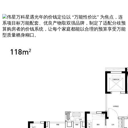
伟星万科星遇光年的价钱定位以 “万能性价比” 为焦点，连
系项目标万能配套、优良产物取双强品牌，制定了适配分歧预
算购房者的价钱系统，让每个家庭都能以合理的预算享受万能
型质量栖身糊口。