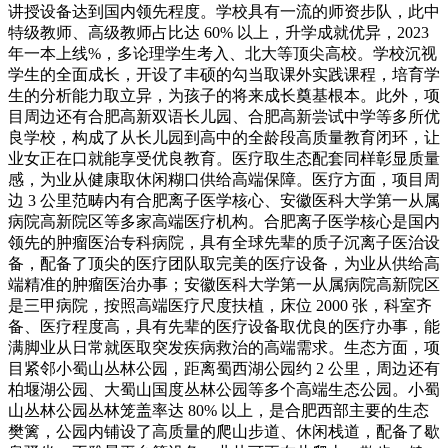
讲授设备达到国内领先程度。学校具有一流的师资步队，此中
特级教师、高级教师占比达 60% 以上，升学成就优异，2023
年一本上线%，多论理学生考入、北大等顶尖高校。学校沉视
学生的全面成长，开设了丰硕的勾当取课外实践课程，培育学
生的分析能力取立异，为孩子的将来成长奠基根本。此外，项
目周边还有合肥高新双语长儿园、合肥高新尝试中学等多所优
良学校，构成了从长儿园到高中的全龄段高质量教育闭环，让
业女正在口就能享受优良教育。医疗取生态配套同样彰显质量
感，为业从健康取休闲糊口供给高端保障。医疗方面，项目周
边 3 公里范畴内有合肥离子医学核心、安徽医科大学第一从属
病院高新院区等多家高端医疗机构。合肥离子医学核心是国内
领先的肿瘤医治专科病院，具有全球先辈的质子沉离子医治设
备，配备了顶尖的医疗团队取完美的医疗设备，为业从供给高
端精准的肿瘤医治办事；安徽医科大学第一从属病院高新院区
是三甲病院，按照高端医疗尺度扶植，床位 2000 张，科室齐
备、医疗程度高，具有先辈的医疗设备取优良的医疗办事，能
满脚业从日常就医取突发疾病救治的高端需求。生态方面，项
目紧邻小蜀山丛林公园，距离蜀西湖公园约 2 公里，周边还有
柏堰湖公园、大蜀山国度丛林公园等多个高端生态公园。小蜀
山丛林公园丛林笼盖率达 80% 以上，是合肥西部主要的生态
樊篱，公园内铺设了高质量的爬山步道、休闲栈道，配备了歇