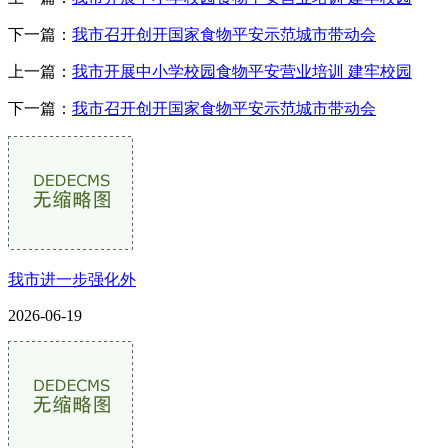
下一篇：
我市召开创开国家食物平安示范城市带动会
上一篇：
我市开展中小学校园食物平安营业培训 建牢校园
下一篇：
我市召开创开国家食物平安示范城市带动会
我市进一步强化外
2026-06-19