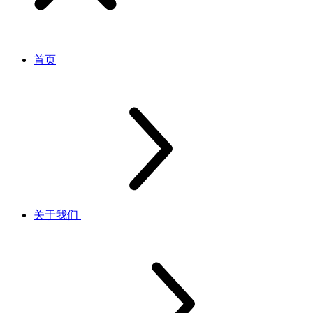
首页
关于我们