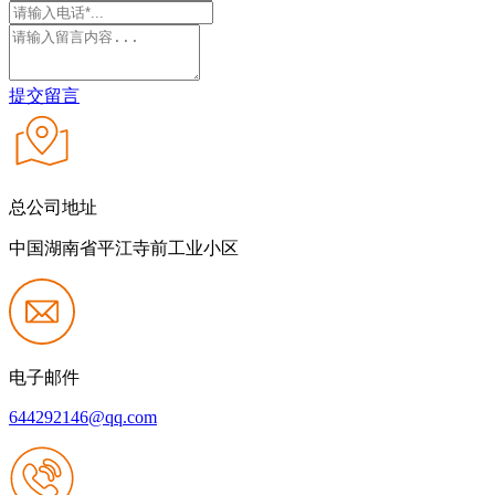
提交留言
总公司地址
中国湖南省平江寺前工业小区
电子邮件
644292146@qq.com