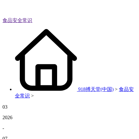
食品安全常识
918搏天堂(中国)
>
食品安
全常识
>
03
2026
-
07