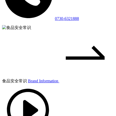
0730-6321888
食品安全常识
Brand Information