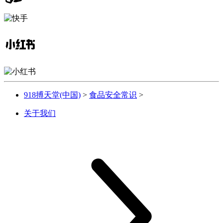
918搏天堂(中国)
>
食品安全常识
>
关于我们