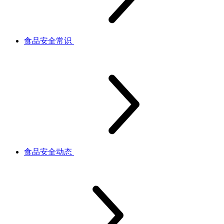
食品安全常识
食品安全动态