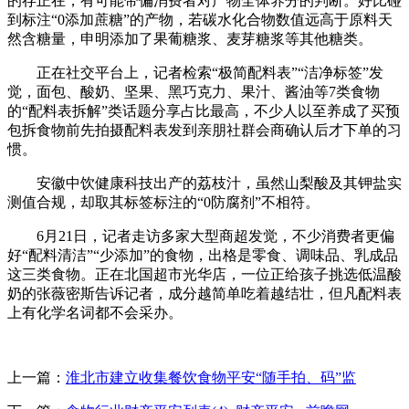
的存正在，有可能带偏消费者对产物全体养分的判断。好比碰
到标注“0添加蔗糖”的产物，若碳水化合物数值远高于原料天
然含糖量，申明添加了果葡糖浆、麦芽糖浆等其他糖类。
正在社交平台上，记者检索“极简配料表”“洁净标签”发
觉，面包、酸奶、坚果、黑巧克力、果汁、酱油等7类食物
的“配料表拆解”类话题分享占比最高，不少人以至养成了买预
包拆食物前先拍摄配料表发到亲朋社群会商确认后才下单的习
惯。
安徽中饮健康科技出产的荔枝汁，虽然山梨酸及其钾盐实
测值合规，却取其标签标注的“0防腐剂”不相符。
6月21日，记者走访多家大型商超发觉，不少消费者更偏
好“配料清洁”“少添加”的食物，出格是零食、调味品、乳成品
这三类食物。正在北国超市光华店，一位正给孩子挑选低温酸
奶的张薇密斯告诉记者，成分越简单吃着越结壮，但凡配料表
上有化学名词都不会采办。
上一篇：
淮北市建立收集餐饮食物平安“随手拍、码”监