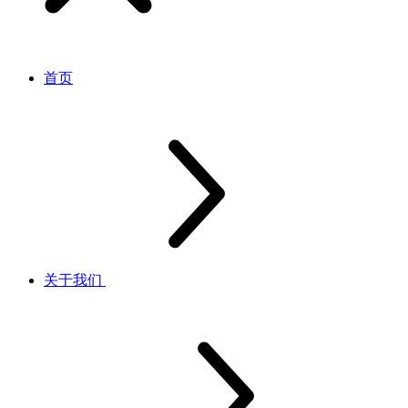
首页
关于我们