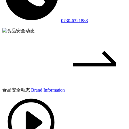
0730-6321888
食品安全动态
Brand Information