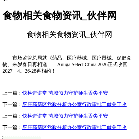
食物相关食物资讯_伙伴网
食物相关食物资讯_伙伴网
市场监管总局就《药品、医疗器械、医疗器械、保健食
物、来岁春日再相逢——Anuga Select China 2026正式收官，
2027。4。26-28再相约！
上一篇：
快检进讲堂 芮城倾力守护师生舌尖平安
下一篇：
枣庄高新区党政分析办公室行政审批工做关于收
上一篇：
快检进讲堂 芮城倾力守护师生舌尖平安
下一篇：
枣庄高新区党政分析办公室行政审批工做关于收