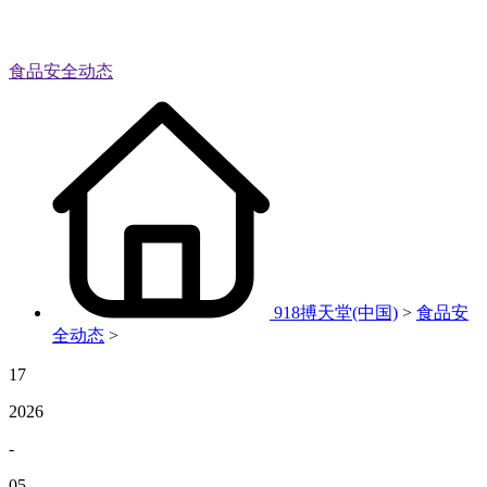
食品安全动态
918搏天堂(中国)
>
食品安
全动态
>
17
2026
-
05