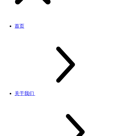
首页
关于我们