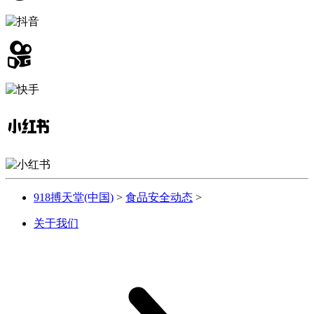
918搏天堂(中国)
>
食品安全动态
>
关于我们