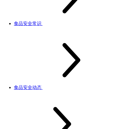
食品安全常识
食品安全动态