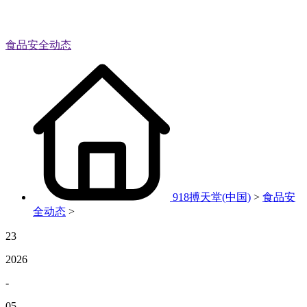
食品安全动态
918搏天堂(中国)
>
食品安
全动态
>
23
2026
-
05