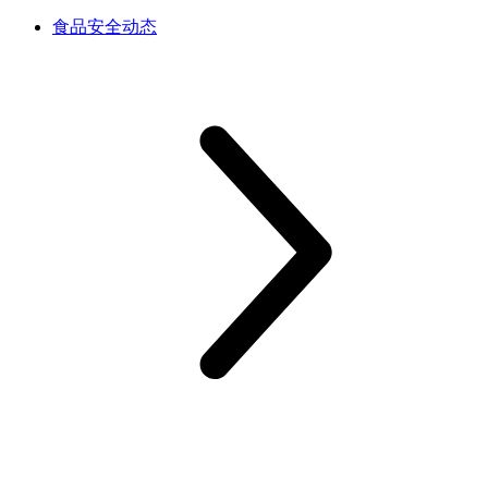
食品安全动态