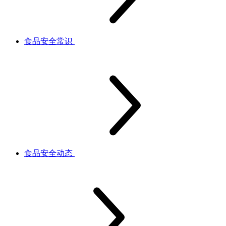
食品安全常识
食品安全动态