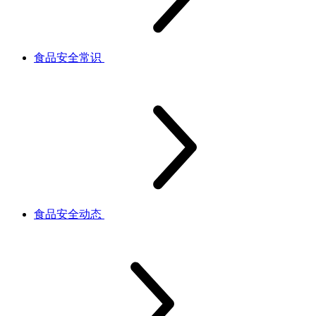
食品安全常识
食品安全动态