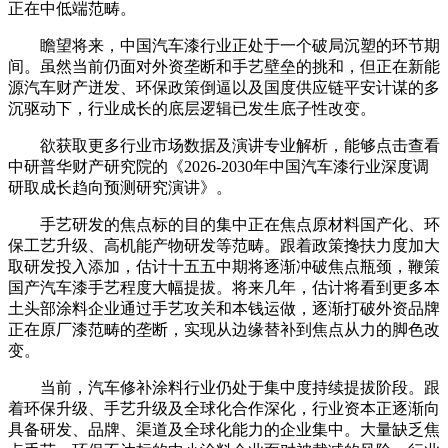
正在中低端范畴。
瞻望将来，中国汽车漆行业正处于一个破局沉塑的环节期
间。虽然当前仍面对外资垄断和手艺壁垒的挑和，但正在新能
源汽车财产迸发、环保政策倒逼以及国度供应链平安计谋的多
沉驱动下，行业成长的底层逻辑已发生底子性改变。
欲获取更多行业市场数据及演讲专业解析，能够点击查看
中研普华财产研究院的《2026-2030年中国汽车漆行业深度调
研取成长趋向预测研究演讲》。
手艺研发的焦点标的目的集中正在焦点原材料国产化、环
保工艺升级、高机能产物研发等范畴。跟着政策搀扶力度加大
取研发投入添加，估计十五五中期将逐渐冲破焦点瓶颈，鞭策
国产汽车漆手艺程度大幅提拔。将来几年，估计将看到更多本
土头部涂料企业通过手艺攻关和本钱运做，逐渐打破外资品牌
正在原厂漆范畴的垄断，实现从边缘替补到焦点从力的脚色改
变。
当前，汽车修补涂料行业仍处于集中度持续提拔阶段。跟
着环保升级、手艺升级及全球化合作深化，行业资本正逐渐向
具备研发、品牌、渠道及全球化能力的企业集中。大量缺乏焦