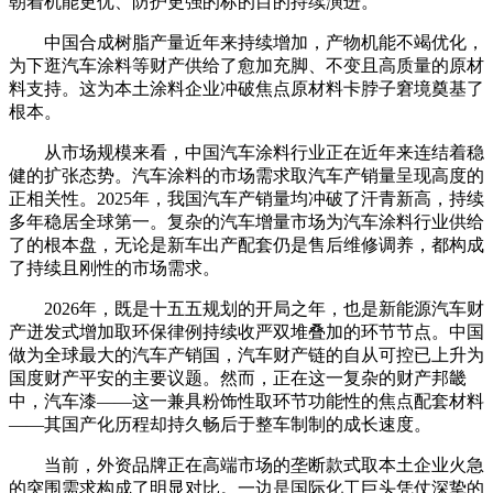
朝着机能更优、防护更强的标的目的持续演进。
中国合成树脂产量近年来持续增加，产物机能不竭优化，
为下逛汽车涂料等财产供给了愈加充脚、不变且高质量的原材
料支持。这为本土涂料企业冲破焦点原材料卡脖子窘境奠基了
根本。
从市场规模来看，中国汽车涂料行业正在近年来连结着稳
健的扩张态势。汽车涂料的市场需求取汽车产销量呈现高度的
正相关性。2025年，我国汽车产销量均冲破了汗青新高，持续
多年稳居全球第一。复杂的汽车增量市场为汽车涂料行业供给
了的根本盘，无论是新车出产配套仍是售后维修调养，都构成
了持续且刚性的市场需求。
2026年，既是十五五规划的开局之年，也是新能源汽车财
产迸发式增加取环保律例持续收严双堆叠加的环节节点。中国
做为全球最大的汽车产销国，汽车财产链的自从可控已上升为
国度财产平安的主要议题。然而，正在这一复杂的财产邦畿
中，汽车漆——这一兼具粉饰性取环节功能性的焦点配套材料
——其国产化历程却持久畅后于整车制制的成长速度。
当前，外资品牌正在高端市场的垄断款式取本土企业火急
的突围需求构成了明显对比。一边是国际化工巨头凭仗深挚的