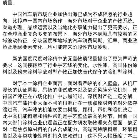
质量。
中国汽车后市场企业加快出海已成为不成轻忽的行业趋
向。比拟单一国内市场所作，海外市场对于企业的产物系统、
渠道办理、品牌运营以及当地化办事能力提出了更高要求。正
在全球商业复杂多变的布景下，海外市场本身就具有较着的区
域波动特征，分歧国度和地域的汽车消费周期、汇率、商业政
策及地缘要素变化，均可能带来阶段性市场波动。
新的国度尺度对涂猜中的无害物质限量提出了更为严苛的
要求，这间接鞭策了行业手艺线的变化。水性漆、高固体份涂
料以及粉末涂料等敌对型产物正加快替代保守的溶剂型涂料。
对于本土涂料企业而言，面对着严峻的准入壁垒。从机厂
漫长的认证周期、昂扬的测试成本以及缺乏风险分管机制，使
得国产漆正在市场化推广中步履维艰。深切财产链上逛分解，
中国汽车漆行业大而不强的根源正在于焦点原材料的对外依存
渡过高。汽车漆的机能次要由树脂、颜料、帮剂和溶剂决定，
此中高机能树脂和特种帮剂是手艺壁垒最高的环节。目前，国
内大部门涂料企业仍逗留正在配方研发取物理夹杂层面，缺乏
对上逛焦点原材料的自从合成能力。高端丙烯酸树脂、环氧树
脂以及各类功能性帮剂持久依赖进口，这不只大幅压缩了本土