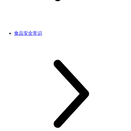
食品安全常识