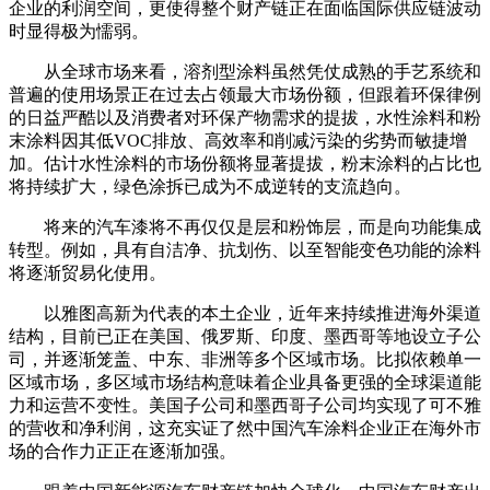
企业的利润空间，更使得整个财产链正在面临国际供应链波动
时显得极为懦弱。
从全球市场来看，溶剂型涂料虽然凭仗成熟的手艺系统和
普遍的使用场景正在过去占领最大市场份额，但跟着环保律例
的日益严酷以及消费者对环保产物需求的提拔，水性涂料和粉
末涂料因其低VOC排放、高效率和削减污染的劣势而敏捷增
加。估计水性涂料的市场份额将显著提拔，粉末涂料的占比也
将持续扩大，绿色涂拆已成为不成逆转的支流趋向。
将来的汽车漆将不再仅仅是层和粉饰层，而是向功能集成
转型。例如，具有自洁净、抗划伤、以至智能变色功能的涂料
将逐渐贸易化使用。
以雅图高新为代表的本土企业，近年来持续推进海外渠道
结构，目前已正在美国、俄罗斯、印度、墨西哥等地设立子公
司，并逐渐笼盖、中东、非洲等多个区域市场。比拟依赖单一
区域市场，多区域市场结构意味着企业具备更强的全球渠道能
力和运营不变性。美国子公司和墨西哥子公司均实现了可不雅
的营收和净利润，这充实证了然中国汽车涂料企业正在海外市
场的合作力正正在逐渐加强。