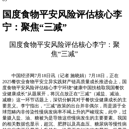
国度食物平安风险评估核心李
宁：聚焦“三减”
国度食物平安风险评估核心李宁：聚
焦“三减”
中国经济网7月18日讯（记者 施晓娟）7月18日，正在
2025餐饮业食物平安立异实践财产链高质量成长推进会上，国
度食物平安风险评估核心李宁环绕“健康中国扶植取我国餐饮
业健康成长”从题展开，将沉点放正在“三减”（减盐、减油、
减糖）这一环节话题上，深切分解其对于餐饮业健康成长的主
要意义。李宁指出，“三减”政策的出台并非偶尔，而是源于全
球范畴内非传染性慢病发病率不竭上升的严峻现实，此中，过
量摄入盐、油、糖被为是导致这些慢病发生的主要要素。我国
的相关数据也显示，超沉、肥胖以及高血压、糖尿病等慢性病