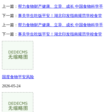
上一篇：
帮力食物财产健康、立异、成长 中国食物科学手
下一篇：
事关学生吃饭平安！湖北印发指南规范学校食堂
上一篇：
帮力食物财产健康、立异、成长 中国食物科学手
下一篇：
事关学生吃饭平安！湖北印发指南规范学校食堂
国度食物平安风险
2026-05-24