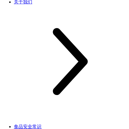
关于我们
食品安全常识