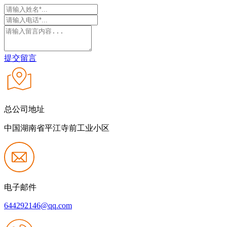
提交留言
总公司地址
中国湖南省平江寺前工业小区
电子邮件
644292146@qq.com