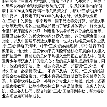
的发病率正呈显著上升趋向，恰是正在如许的布景下，世界卫
生组织发布的“全球慢病步履防治打算”，以及我国推出的“健
康中国2030规划纲要”等一系列政策文件，都对“三减”提出了
明白要求，并设定了到2030年的具体方针。谈及餐饮业正
在“三减”中的脚色，李宁暗示，国平易近养分打算、合理炊事
步履等政策对餐饮业健康成长提出了诸多具体要求，好比激励
食堂和餐厅配备养分师、制定集体供餐单元养分操做规范等。
国度卫健委发布的餐饮食物养分标识指南、养分健康食堂扶植
指南，以及中国居平易近炊事指南，也从分歧维度为餐饮业践
行“三减”供给了清晰。对于“三减”的实施现状，李宁进行了细
致阐发。他指出，国度食物平安风险评估核心开展的相关摄入
量评估显示，目前糖的总体平均摄入量尚正在合理范畴，但儿
童青少年等沉点人群仍需关心；盐的摄入量则远超保举值，同
时，他还阐发了油、盐、糖的次要来历，并强调“三减”是一项
持久工做，必需循序渐进，不克不及搞一刀切。“三减”的推进
需要全社会配合发力。行业本身要处置好甘旨取养分健康的关
系，加强餐饮科技立异、补脚养分专业人才短板。此外，还要
加强食物教育，让每小我都树立起本身是健康第一义务人的认
识，通过各方协同，配合鞭策“三减”工做落到实处，帮力餐饮
业实现健康可持续成长。