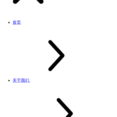
首页
关于我们