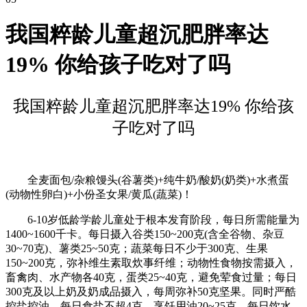
我国粹龄儿童超沉肥胖率达
19% 你给孩子吃对了吗
我国粹龄儿童超沉肥胖率达19% 你给孩
子吃对了吗
全麦面包/杂粮馒头(谷薯类)+纯牛奶/酸奶(奶类)+水煮蛋
(动物性卵白)+小份圣女果/黄瓜(蔬菜)！
6-10岁低龄学龄儿童处于根本发育阶段，每日所需能量为
1400~1600千卡。每日摄入谷类150~200克(含全谷物、杂豆
30~70克)、薯类25~50克；蔬菜每日不少于300克、生果
150~200克，弥补维生素取炊事纤维；动物性食物按需摄入，
畜禽肉、水产物各40克，蛋类25~40克，避免荤食过量；每日
300克及以上奶及奶成品摄入，每周弥补50克坚果。同时严酷
控盐控油，每日食盐不超4克、烹饪用油20~25克，每日饮水