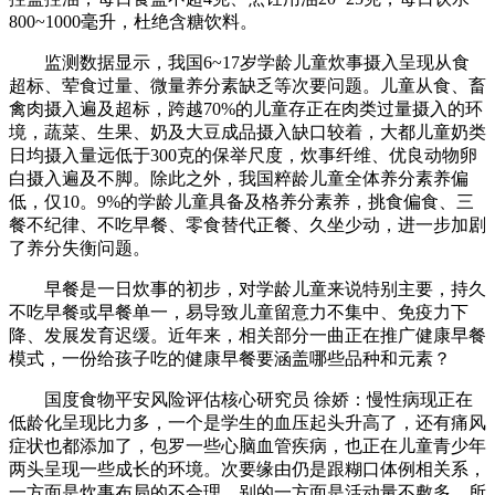
800~1000毫升，杜绝含糖饮料。
监测数据显示，我国6~17岁学龄儿童炊事摄入呈现从食
超标、荤食过量、微量养分素缺乏等次要问题。儿童从食、畜
禽肉摄入遍及超标，跨越70%的儿童存正在肉类过量摄入的环
境，蔬菜、生果、奶及大豆成品摄入缺口较着，大都儿童奶类
日均摄入量远低于300克的保举尺度，炊事纤维、优良动物卵
白摄入遍及不脚。除此之外，我国粹龄儿童全体养分素养偏
低，仅10。9%的学龄儿童具备及格养分素养，挑食偏食、三
餐不纪律、不吃早餐、零食替代正餐、久坐少动，进一步加剧
了养分失衡问题。
早餐是一日炊事的初步，对学龄儿童来说特别主要，持久
不吃早餐或早餐单一，易导致儿童留意力不集中、免疫力下
降、发展发育迟缓。近年来，相关部分一曲正在推广健康早餐
模式，一份给孩子吃的健康早餐要涵盖哪些品种和元素？
国度食物平安风险评估核心研究员 徐娇：慢性病现正在
低龄化呈现比力多，一个是学生的血压起头升高了，还有痛风
症状也都添加了，包罗一些心脑血管疾病，也正在儿童青少年
两头呈现一些成长的环境。次要缘由仍是跟糊口体例相关系，
一方面是炊事布局的不合理，别的一方面是活动量不敷多，所