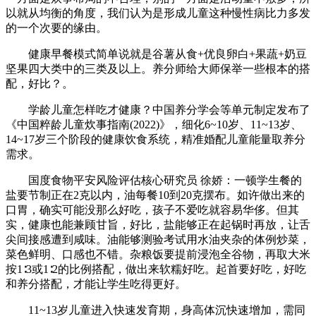
以就从均衡的角度，我们认为是形成儿童这种慢性病比力多发
的一个次要的缘由。
健康早餐模式简单说就是谷薯从食+优良卵白+果蔬+奶豆
坚果四大类中的三类及以上。养分师给大师保举一些根本的搭
配，好比？。
学龄儿童怎样吃才健康？中国养分学会等单元制定发布了
《中国粹龄儿童炊事指南(2022)》，细化6~10岁、11~13岁、
14~17岁三个阶段的健康饮食系统，精准婚配儿童能量取养分
需求。
国度食物平安风险评估核心研究员 徐娇：一顿学生餐的
盐要节制正在2克以内，油每餐10到20克摆布。如许做出来的
口胃，确实可能没那么好吃，孩子不爱吃就容易华侈。但其
实，健康也能兼顾甘旨，好比，盐能够正在起锅时再放，让舌
尖间接感遭到咸味。油能够测验考试用水油夹杂的体例炒菜，
菜色鲜明、口感也不错。杂粮饭要提前浸泡全谷物，再取大米
按1∶3或1∶2的比例搭配，做出来软糯好吃。起首要好吃，好吃
和养分搭配，才能让学生吃得更好。
11~13岁儿童进入快速发育期，身高体沉快速增加，需同