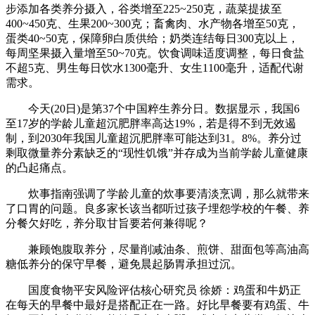
步添加各类养分摄入，谷类增至225~250克，蔬菜提拔至
400~450克、生果200~300克；畜禽肉、水产物各增至50克，
蛋类40~50克，保障卵白质供给；奶类连结每日300克以上，
每周坚果摄入量增至50~70克。饮食调味适度调整，每日食盐
不超5克、男生每日饮水1300毫升、女生1100毫升，适配代谢
需求。
今天(20日)是第37个中国粹生养分日。数据显示，我国6
至17岁的学龄儿童超沉肥胖率高达19%，若是得不到无效遏
制，到2030年我国儿童超沉肥胖率可能达到31。8%。养分过
剩取微量养分素缺乏的“现性饥饿”并存成为当前学龄儿童健康
的凸起痛点。
炊事指南强调了学龄儿童的炊事要清淡烹调，那么就带来
了口胃的问题。良多家长该当都听过孩子埋怨学校的午餐、养
分餐欠好吃，养分取甘旨要若何兼得呢？
兼顾饱腹取养分，尽量削减油条、煎饼、甜面包等高油高
糖低养分的保守早餐，避免晨起肠胃承担过沉。
国度食物平安风险评估核心研究员 徐娇：鸡蛋和牛奶正
在每天的早餐中最好是搭配正在一路。好比早餐要有鸡蛋、牛