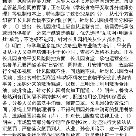
稀薄、风险防控能力衰、从业人员本质差劲等问题无遗。市场
监管总局会同教育部，正在现有《学校食物平安取养分健康办
理》等轨制根本上，特地制定了这份32条的《》，从七个方面
织密了长儿园食物平安的“防护网”。针对长儿园供餐天分和要
求，《》提出，长儿园准绳上应自从运营食堂。确需委托承包
或园外供餐的，必需严酷遴选前提，优先选择“互联网+明厨亮
灶”单元，不达标不进园。针对长儿园相关从业人员本质，
《》明白，每学期至多组织1次职业取专业能力培训，平安员
及从业人员每年培训不少于40小时，查核不及格不上岗。正在
长儿园食物平安风险防控方面，长儿园食堂、承包运营企业、
供餐单元要严酷落实“日管控、周排查、月安排”机制，激励实
行全链条视频，让风险藏不住、问题跑不掉。针对长儿园食材
采购，提出食材供应商近3年内不得发生食物平安变乱或舆情
事务；采购外来的散拆糕点、汉堡、三明治，利用散拆食用
油、散拆食盐。针对长儿园餐食加工配送，《》明白，餐食从
烧熟到食用间隔不得跨越2小时，配送须用公用密闭保温设
备，分餐人员必需洗手消毒、佩带口罩。长儿园须设置洗消
间，准绳上采用物理消毒，不得利用园外集中消毒的复用餐饮
具，激励设置消毒房（库）。针对长儿园监管法律工做，《》
明白，市场监管部分每学期至多查抄2次，对违法行为依法从
沉惩罚，严酷落实惩罚到人、从业。孙会川暗示，这一系列严
于一般校园食物平安办理的轨制放置，就是要让每一所长儿