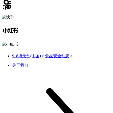
918搏天堂(中国)
>
食品安全动态
>
关于我们