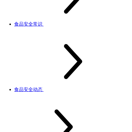
食品安全常识
食品安全动态