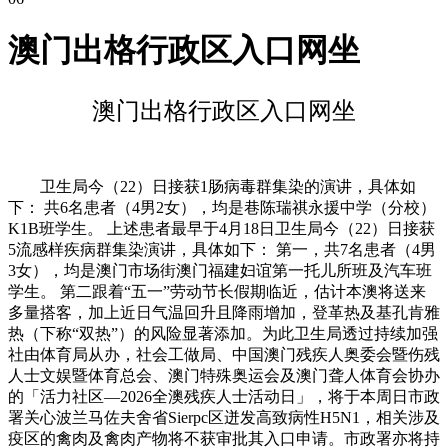
澳门出格行政区入口网坐
澳门出格行政区入口网坐
卫生局今（22）日接获1肠病毒群集染的演讲，具体如
下： 共6名患者（4男2女），均是巷陈瑞祺永援中学（分校）
K1B班学生。 上述患者最早于4月18日卫生局今（22）日接获
5流感样疾病群集染演讲，具体如下： 第一，共7名患者（4男
3女），均是澳门市场街澳门福建妇谊第一托儿所班及汽车班
学生。 第二跟着“五一”劳动节长假期临近，估计本澳将送来
多量搭客，加上近日气温回升且降雨增加，登革热及基孔肯雅
热（下称“双热”）的风险显著添加。为此卫生局透过持续加强
社由体育局从办，社会工做局、中国澳门残疾人奥委会暨伤残
人士文娱暨体育总会、澳门特殊奥运会及澳门聋人体育会协办
的「活力社区—2026全澳残疾人士活动日」，将于本周日市政
署关心波兰马佐夫舍省Sierpc区迸发高致病性H5N1，相关涉及
疫区的禽肉及禽肉产物将不获审批其入口申请。市政署亦将持