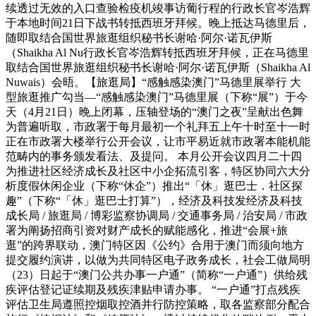
续透过无效的入口查验检疫机竣事访葡行程的行政长官岑浩辉
于本地时间21日下战书转抵西班牙拜候。晚上抵达马德里后，
随即取结合国世界旅逛组织秘书长谢哈·阿尔·诺瓦伊斯
（Shaikha Al Nu行政长官岑浩辉转抵西班牙拜候，正在马德里
取结合国世界旅逛组织秘书长谢哈·阿尔·诺瓦伊斯（Shaikha Al
Nuwais）会晤。【旅逛局】“感触感染澳门”马德里展举行 大
型旅逛推广勾当—“感触感染澳门”马德里展（下称“展”）于今
天（4月21日）晚上闭幕，压轴登场的“澳门之夜”呈献出色舞
为普遍听取，市政署于每月最初一个礼拜五上午十时至十一时
正在市政署大楼举行公开会议，让市平易近就市政署本能机能
范畴内的事务颁发看法、及提问。 本月公开会议四月二十四
为推进社区经济成长及社区中小企拓流引客，特区协同六大分
析度假休闲企业（下称“休企”）推出“「休」逛巴士．社区探
趣”（下称“「休」逛巴士打算”），经济及科技发经济及科技
成长局 / 旅逛局 / 博彩监察协调局 / 交通事务局 / 治安局 / 市政
署为阐扬招商引资对财产成长的赋能感化，推进“会展+旅
逛”的跨界联动，澳门特区因《公约》合用于澳门而须向地方
提交履约演讲，以做为共同特区电子政务成长，社会工做局明
（23）日起于“澳门公共办事一户通”（简称“一户通”）供给残
疾评估登记证续期及残疾津贴申请办事。 “一户通”打点残疾
评估卫生局遵照控烟取控酒并行防控策略，取各监察部分配合