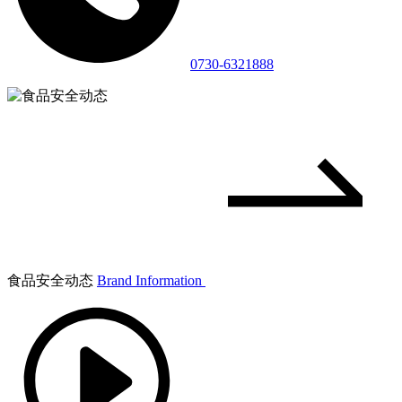
0730-6321888
食品安全动态
Brand Information