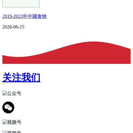
2019-2023年中國食物
2026-06-15
关注我们