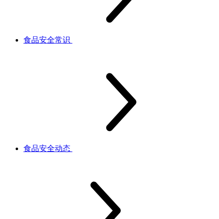
食品安全常识
食品安全动态