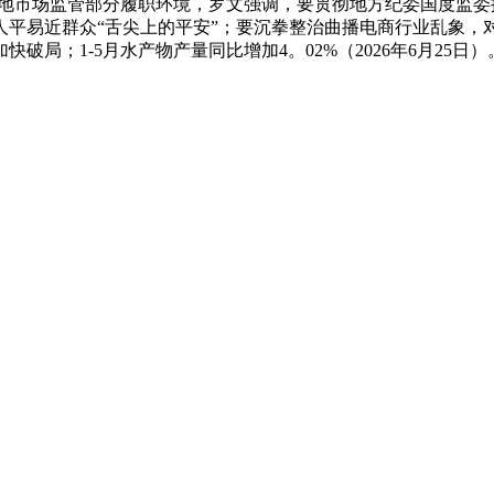
属地市场监管部分履职环境，罗文强调，要贯彻地方纪委国度监
人平易近群众“舌尖上的平安”；要沉拳整治曲播电商行业乱象，
局；1-5月水产物产量同比增加4。02%（2026年6月25日）