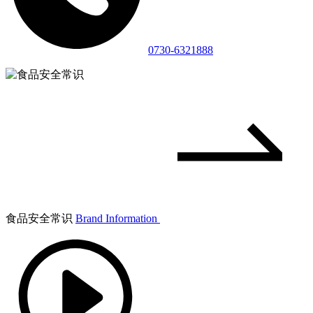
0730-6321888
食品安全常识
Brand Information