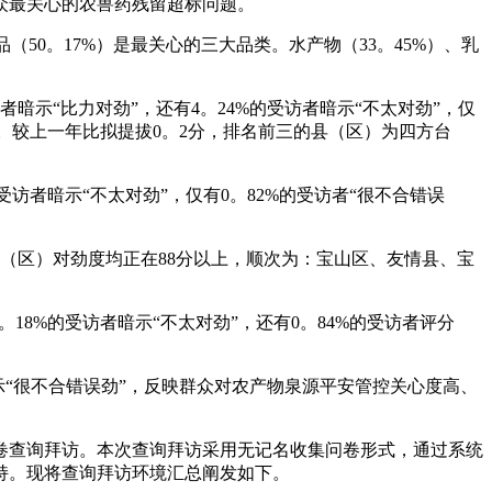
众最关心的农兽药残留超标问题。
50。17%）是最关心的三大品类。水产物（33。45%）、乳
暗示“比力对劲”，还有4。24%的受访者暗示“不太对劲”，仅
。较上一年比拟提拔0。2分，排名前三的县（区）为四方台
受访者暗示“不太对劲”，仅有0。82%的受访者“很不合错误
区）对劲度均正在88分以上，顺次为：宝山区、友情县、宝
。18%的受访者暗示“不太对劲”，还有0。84%的受访者评分
“很不合错误劲”，反映群众对农产物泉源平安管控关心度高、
问卷查询拜访。本次查询拜访采用无记名收集问卷形式，通过系统
持。现将查询拜访环境汇总阐发如下。