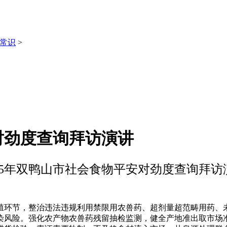
常识
>
对劲度查询拜访演讲
025年双鸭山市社会食物平安对劲度查询拜访
节，整治违法违规利用禁限用农兽药、超剂量超范畴用药、未
染风险。强化农产物农兽药残留抽检监测，健全产地准出取市场