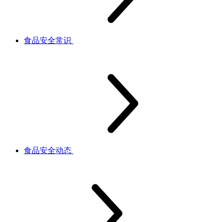
食品安全常识
食品安全动态