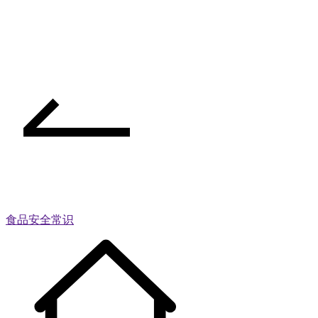
食品安全常识