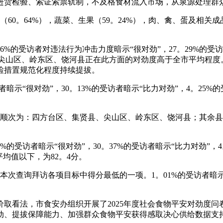
进货检验、索证索票轨制，不及格食材流入市场，从泉源处理群
。64%），蔬菜、生果（59。24%），肉、禽、蛋及相关成品（
的受访者对违法行为冲击力度暗示“很对劲”，27。29%的受访者
县、尖山区、岭东区、饶河县正在此方面的对劲度高于全市平均程度
检措置规范化程度持续提拔。
示“很对劲”，30。13%的受访者暗示“比力对劲”，4。25%的
次为：四方台区、集贤县、尖山区、岭东区、饶河县；其余县（
受访者暗示“很对劲”，30。37%的受访者暗示“比力对劲”，4
均值以下，为82。4分。
次查询拜访各项目标中得分最低的一项。1。01%的受访者暗示
取看法，市食安办组织开展了2025年度社会食物平安对劲度
动、提拔保障能力、加强群众食物平安获得感取决心供给数据支