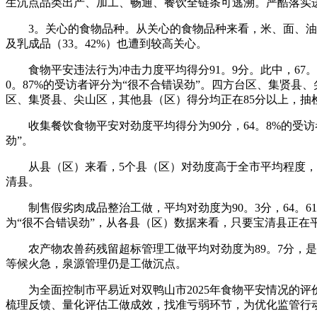
生沉点品类出产、加工、畅通、餐饮全链条可逃溯。严酷落实
3。关心的食物品种。从关心的食物品种来看，米、面、油（60
及乳成品（33。42%）也遭到较高关心。
食物平安违法行为冲击力度平均得分91。9分。此中，67。6%
0。87%的受访者评分为“很不合错误劲”。四方台区、集贤
区、集贤县、尖山区，其他县（区）得分均正在85分以上，抽
收集餐饮食物平安对劲度平均得分为90分，64。8%的受访者暗
劲”。
从县（区）来看，5个县（区）对劲度高于全市平均程度，顺
清县。
制售假劣肉成品整治工做，平均对劲度为90。3分，64。61%的
为“很不合错误劲”，从各县（区）数据来看，只要宝清县正在平
农产物农兽药残留超标管理工做平均对劲度为89。7分，是本
等候火急，泉源管理仍是工做沉点。
为全面控制市平易近对双鸭山市2025年食物平安情况的评价
梳理反馈、量化评估工做成效，找准亏弱环节，为优化监管行