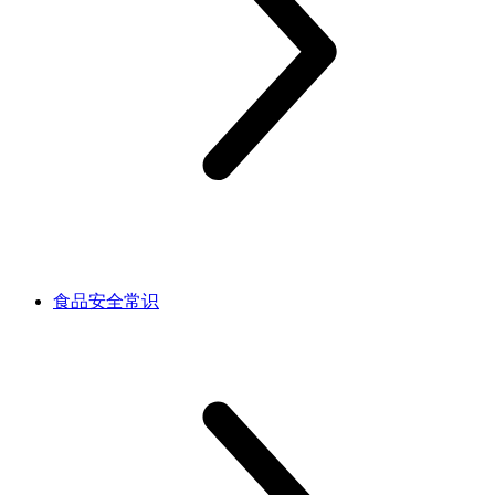
食品安全常识