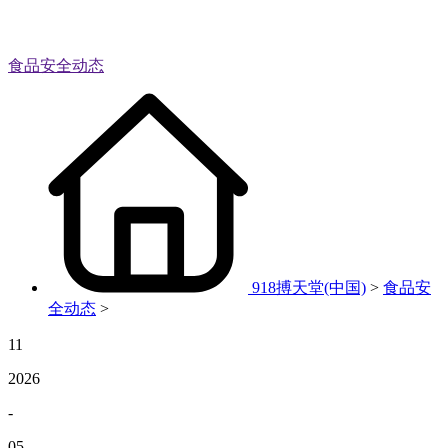
食品安全动态
918搏天堂(中国)
>
食品安
全动态
>
11
2026
-
05