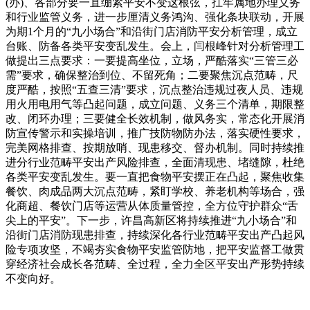
(办)、各部分要一直绷紧平安不变这根弦，扛牢属地办理义务
和行业监管义务，进一步厘清义务鸿沟、强化条块联动，开展
为期1个月的“九小场合”和沿街门店消防平安分析管理，成立
台账、防备各类平安变乱发生。会上，闫根峰针对分析管理工
做提出三点要求：一要提高坐位，立场，严酷落实“三管三必
需”要求，确保整治到位、不留死角；二要聚焦沉点范畴，尺
度严酷，按照“五查三清”要求，沉点整治违规过夜人员、违规
用火用电用气等凸起问题，成立问题、义务三个清单，期限整
改、闭环办理；三要健全长效机制，做风务实，常态化开展消
防宣传警示和实操培训，推广技防物防办法，落实硬性要求，
完美网格排查、按期放哨、现患移交、督办机制。同时持续推
进分行业范畴平安出产风险排查，全面清现患、堵缝隙，杜绝
各类平安变乱发生。要一直把食物平安摆正在凸起，聚焦收集
餐饮、肉成品两大沉点范畴，紧盯学校、养老机构等场合，强
化商超、餐饮门店等运营从体质量管控，全方位守护群众“舌
尖上的平安”。下一步，许昌高新区将持续推进“九小场合”和
沿街门店消防现患排查，持续深化各行业范畴平安出产凸起风
险专项攻坚，不竭夯实食物平安监管防地，把平安监督工做贯
穿经济社会成长各范畴、全过程，全力全区平安出产形势持续
不变向好。