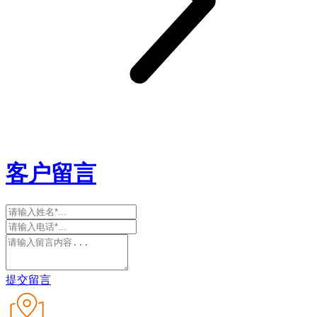
客户留言
提交留言