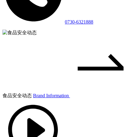
0730-6321888
食品安全动态
Brand Information