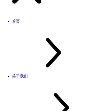
首页
关于我们