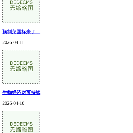
预制菜国标来了！
2026-04-11
生物经济对可持续
2026-04-10