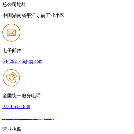
总公司地址
中国湖南省平江寺前工业小区
电子邮件
644292146@qq.com
全国统一服务电话
0730-6321888
网站建设：918搏天堂(中国)
|
网站地图
本网站支持IPV6
营业执照