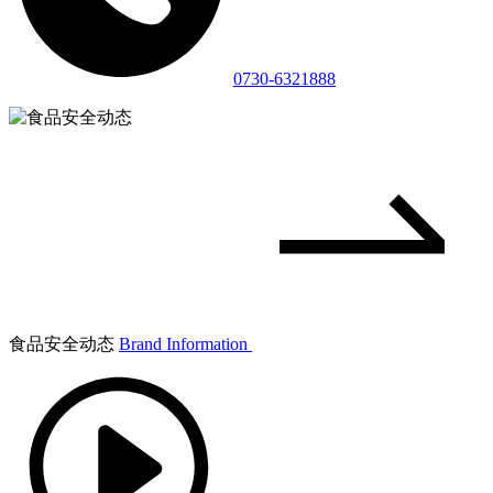
0730-6321888
食品安全动态
Brand Information