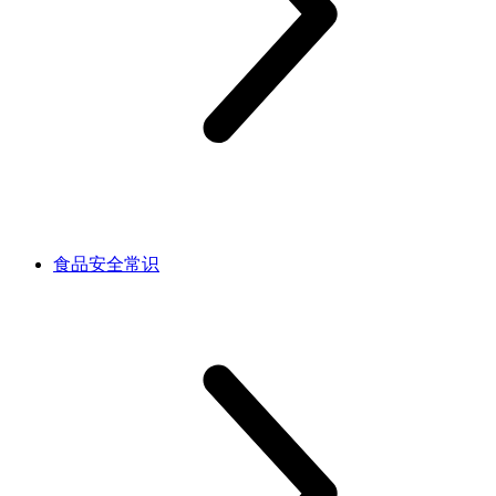
食品安全常识