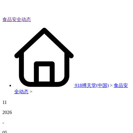
食品安全动态
918搏天堂(中国)
>
食品安
全动态
>
11
2026
-
05