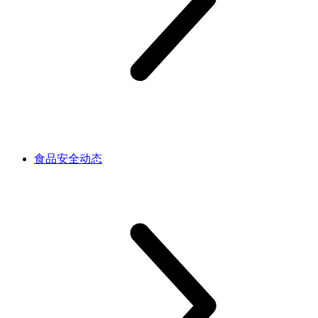
食品安全动态