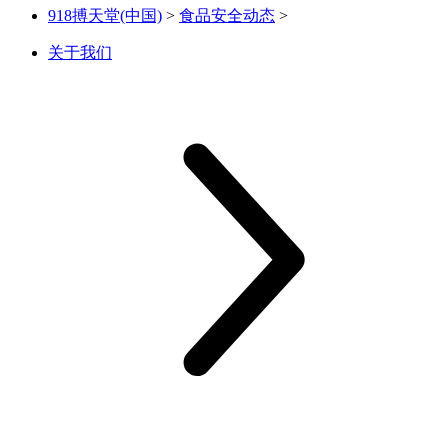
918搏天堂(中国)
>
食品安全动态
>
关于我们