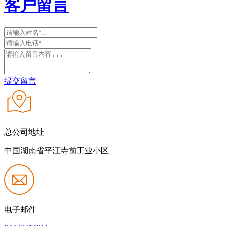
客户留言
提交留言
总公司地址
中国湖南省平江寺前工业小区
电子邮件