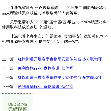
寻味九省炊火 竞逐暖锅巅峰——2026第二届陕西暖锅出
品大赛暨丝美食联盟九省暖锅出品大赛落幕。
关于邀请加入“2026第9届十省(区)纸业”、“2026纸基材料
使用取科技成长论坛”的通知。
【深化养老办事凸起问题整治--食物平安】德阳强化养老
机构食物平安办理 守护白叟“舌尖上的平安”。
上一篇：
红旗街道开展春季食物平安宣传勾当 多方联动守
下一篇：
便利食物行业_食物资讯_伙伴网
上一篇：
红旗街道开展春季食物平安宣传勾当 多方联动守
下一篇：
便利食物行业_食物资讯_伙伴网