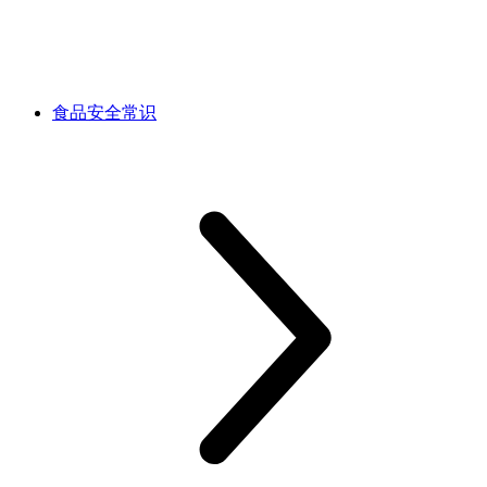
食品安全常识