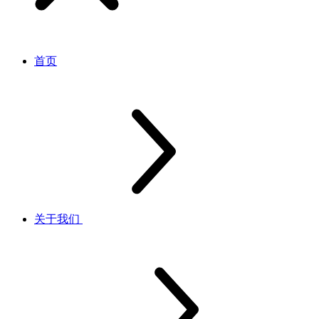
首页
关于我们