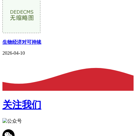
生物经济对可持续
2026-04-10
关注我们