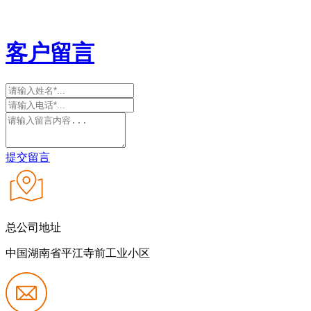
客户留言
提交留言
总公司地址
中国湖南省平江寺前工业小区