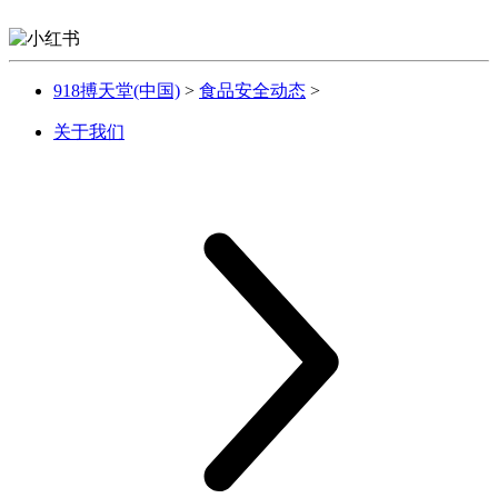
918搏天堂(中国)
>
食品安全动态
>
关于我们