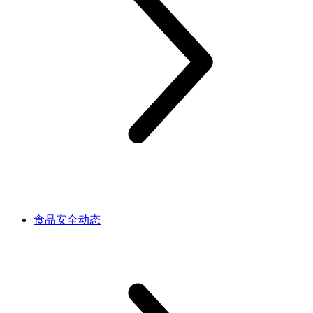
食品安全动态