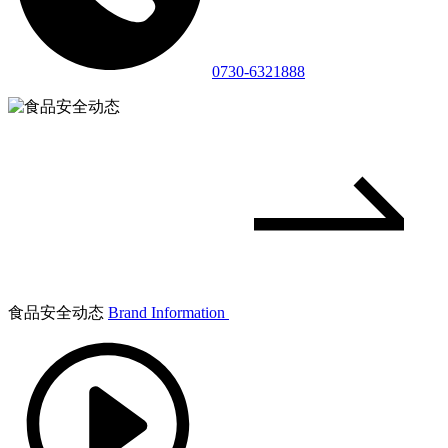
0730-6321888
食品安全动态
Brand Information