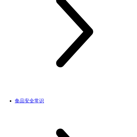
食品安全常识