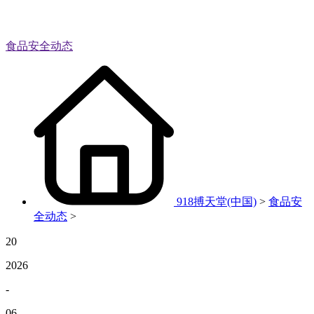
食品安全动态
918搏天堂(中国)
>
食品安
全动态
>
20
2026
-
06