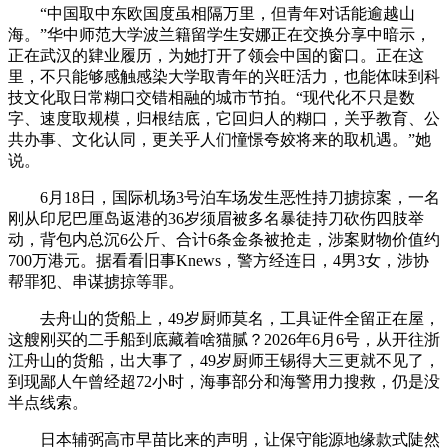
“中国取中东欧国度虽相隔万里，但青年对话能逾越山
海。”华中师范大学波兰籍留学生安娜正在交换分享中暗示，
正在武汉的肄业履历，为她打开了领会中国的窗口。正在这
里，不只能够感触感染大学取青年的兴旺活力，也能体味到科
技文化取日常糊口交错相融的城市节拍。“现代化不只是数
字、速度取规模，归根结底，它回归人的糊口，关乎教育、公
共办事、文化认同，更关乎人们憧憬夸姣将来的取机遇。”她
说。
6月18日，国际机场3号泊车场发生恶性持刀掳掠案，一名
刚从印尼巴厘岛返港的36岁须眉被多名暴徒持刀砍伤四肢举
动，背包内总沉6公斤、合计6条金条被抢走，涉案财物价值约
700万港元。据看看旧事Knews，警方经连日，4男3女，涉协
帮罪犯、串谋掳掠等罪。
去舟山的货船上，49岁厨师莫名，工具证件全留正在屋，
这艘刚买的二手船到底藏着啥猫腻？2026年6月6号，从开往浙
江舟山的货船，出大事了，49岁厨师王锡得大三更就不见了，
到现鄙人午曾经超72小时，海事部分和海警用力搜救，仍是没
半点线索。
日本辅弼高市早苗比来的声明，让保守能源地缘款式陡然