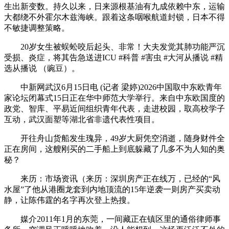
生出新变数。持久以来，日来源根基油有九成依赖中东，运输
大都绕不外霍尔木兹海峡。跟着这条咽喉航道封锁，日本不得
不敏捷调整策略。
20岁女生被蜈蚣咬后起头、非常！大夫发觉其肺功能严沉
受损、炎症，将其告急送进ICU #科普 #害虫 #大河从播说 #精
选从播说 （豌豆）。
中新网武汉6月15日电 (记者 梁婷)2026中国取中东欧青年
家论坛闭幕式15日正在华中师范大学举行。来自中东欧国度的
政党、智库、平易近间组织青年代表，走进校园，取高校学子
互动，武汉面塑等湖北省非遗代表性项目。
开往舟山货船发生瑰异，49岁大厨凭空消逝，随身财件全
正在房间，这艘刚买的二手船上到底躲藏了几多不为人知的奥
秘？
来历：市场资讯（来历：深圳房产正在线万，已经的“风
水屋”了他从港圈龙套到内地顶流的15年逆袭一则房产买卖动
静，让陈伟霆的名字再次登上热搜。
媒介2011年1月的东莞，一间藏正在镇区里的通俗律师事